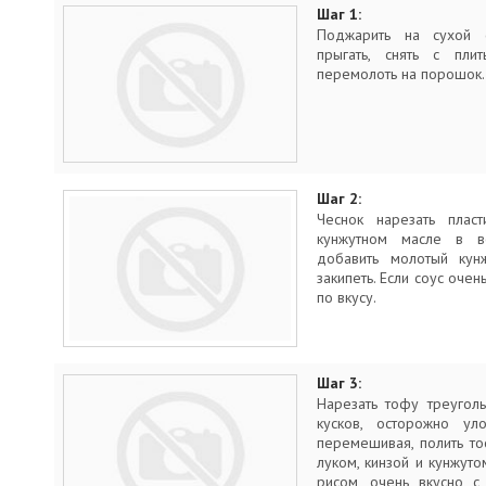
Шаг 1:
Поджарить на сухой с
прыгать, снять с пли
перемолоть на порошок. 
Шаг 2:
Чеснок нарезать плас
кунжутном масле в в
добавить молотый кунж
закипеть. Если соус оче
по вкусу.
Шаг 3:
Нарезать тофу треугол
кусков, осторожно ул
перемешивая, полить то
луком, кинзой и кунжут
рисом, очень вкусно с