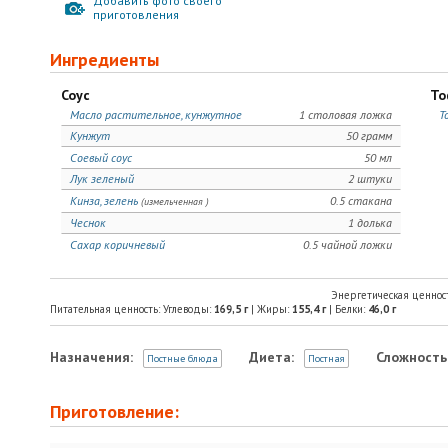
Добавить фото своего
приготовления
Ингредиенты
Соус
То
Масло растительное, кунжутное
1 столовая ложка
Т
Кунжут
50 грамм
Соевый соус
50 мл
Лук зеленый
2 штуки
Кинза, зелень
0.5 стакана
(измельченная )
Чеснок
1 долька
Сахар коричневый
0.5 чайной ложки
Энергетическая ценнос
Питательная ценность: Углеводы:
169,5
г
| Жиры:
155,4
г
| Белки:
46,0
г
Назначения:
Диета:
Сложность
Постные блюда
Постная
Приготовление: