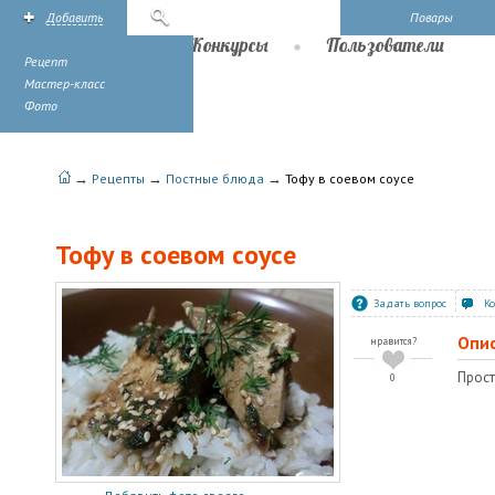
Добавить
Поиск
Повары
Рецепты
Конкурсы
Пользователи
Рецепт
Мастер-класс
Фото
→
→
→
Рецепты
Постные блюда
Тофу в соевом соусе
Тофу в соевом соусе
Задать вопрос
К
Опи
нравится?
Прост
0