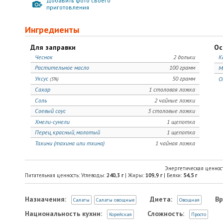
Добавить фото своего
приготовления
Ингредиенты
Для заправки
Ос
Чеснок
2 дольки
К
Растительное масло
100 грамм
М
Уксус
50 грамм
О
(5%)
Сахар
1 столовая ложка
Соль
2 чайные ложки
Соевый соус
3 столовые ложки
Хмели-сунели
1 щепотка
Перец, красный, молотый
1 щепотка
Тахини (тахина или тхина)
1 чайная ложка
Энергетическая ценнос
Питательная ценность: Углеводы:
240,3
г
| Жиры:
109,9
г
| Белки:
54,5
г
Назначения:
Диета:
Вр
Салаты
Салаты овощные
Овощная
Национальность кухни:
Сложность:
Корейская
Просто