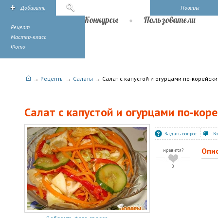
Добавить
Поиск
Повары
Рецепты
Конкурсы
Пользователи
Рецепт
Мастер-класс
Фото
→
→
→
Рецепты
Салаты
Салат с капустой и огурцами по-корейски
Салат с капустой и огурцами по-кор
Задать вопрос
К
Опи
нравится?
0