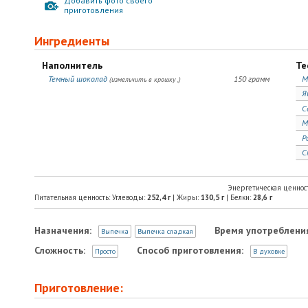
Добавить фото своего
приготовления
Ингредиенты
Наполнитель
Те
Темный шоколад
150 грамм
М
(измельчить в крошку ,)
Я
С
М
Р
С
Энергетическая ценнос
Питательная ценность: Углеводы:
252,4
г
| Жиры:
130,5
г
| Белки:
28,6
г
Назначения:
Время употреблени
Выпечка
Выпечка сладкая
Сложность:
Способ приготовления:
Просто
В духовке
Приготовление: