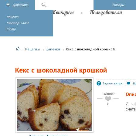
Добавить
Поиск
Повары
Рецепты
Конкурсы
Пользователи
Рецепт
Мастер-класс
Фото
→
→
→
Рецепты
Выпечка
Кекс с шоколадной крошкой
Кекс с шоколадной крошкой
Задать вопрос
К
Опи
нравится?
2 ча
0
смета