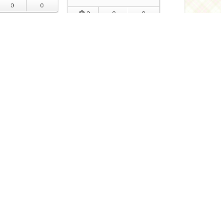
0
0
0
0
0
-108
Alisa-108
Автор:
ня в шоколаде"
Кекс из кукурузной муки с
черемшой и брынзой
0
1
0
0
2