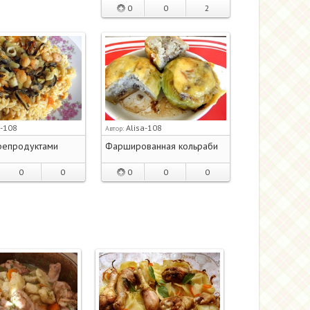
0
0
2
a-108
Alisa-108
Автор:
репродуктами
Фаршированная кольраби
0
0
0
0
0