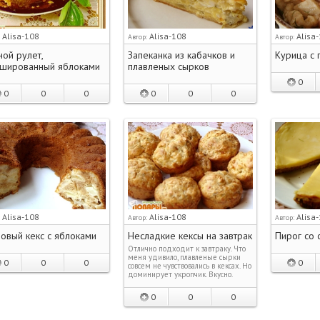
Alisa-108
Alisa-108
Alisa
:
Автор:
Автор:
ой рулет,
Запеканка из кабачков и
Курица с 
шированный яблоками
плавленых сырков
0
0
0
0
0
0
0
Alisa-108
Alisa-108
Alisa
:
Автор:
Автор:
овый кекс с яблоками
Несладкие кексы на завтрак
Пирог со 
Отлично подходит к завтраку. Что
меня удивило, плавленые сырки
0
0
0
0
совсем не чувствовались в кексах. Но
доминирует укропчик. Вкусно.
0
0
0