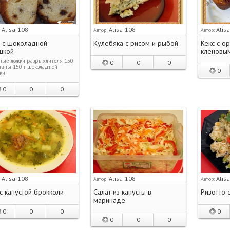
Alisa-108
Alisa-108
Alis
:
Автор:
Автор:
с с шоколадной
Кулебяка с рисом и рыбой
Кекс с о
шкой
кленовы
ные ложки разрыхлителя 150
0
0
0
таны 150 г шоколадной
0
ки
0
0
0
Alisa-108
Alisa-108
Alis
:
Автор:
Автор:
с капустой брокколи
Салат из капусты в
Ризотто 
маринаде
0
0
0
0
0
0
0