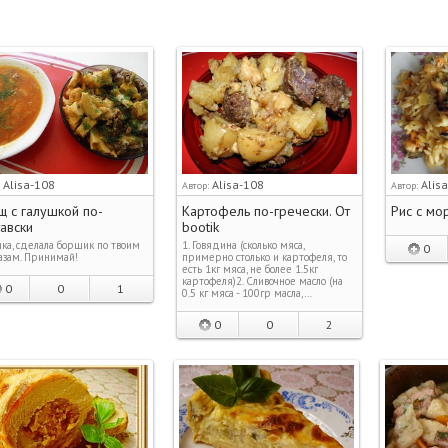
Alisa-108
Alisa-108
Alis
:
Автор:
Автор:
 с галушкой по-
Картофель по-гречески. От
Рис с мо
авски
bootik
ка, сделала борщик по твоим
1. Говядина (сколько мяса,
0
азам. Принимай!
примерно столько и картофеля, то
есть 1кг мяса, не более 1.5кг
картофеля)2. Сливочное масло (на
0
0
1
0.5 кг мяса - 100гр масла,…
0
0
2