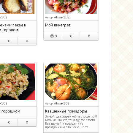
a-108
Alisa-108
Автор:
рехами пекан и
Мой винегрет
м сиропом
0
0
0
0
0
a-108
Alisa-108
Автор:
с горошком
Квашенные помидоры
Зимой, да с жаренной картошечкой!
Мммм! Это что-то! Жду вас в гости.
0
0
Без друзей и праздник не
праздник и картошечка, не та.