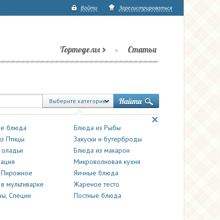
Войти
Зарегистрироваться
Тортоделы
Статьи
Выберите категорию
е блюда
Блюда из Рыбы
з Птицы
Закуски и бутерброды
 оладьи
Блюда из макарон
вация
Микроволновая кухня
и Пирожное
Яичные блюда
 в мультиварке
Жареное тесто
ы, Специи
Постные блюда