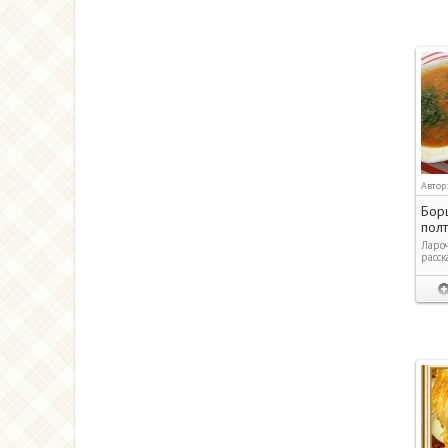
Автор
Борщ
полт
Лароч
расск