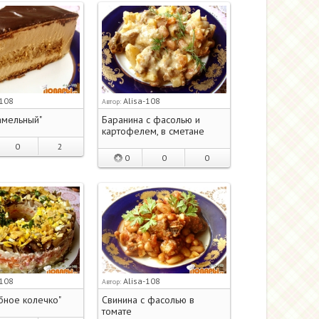
-108
Alisa-108
Автор:
амельный"
Баранина с фасолью и
картофелем, в сметане
0
2
0
0
0
-108
Alisa-108
Автор:
ибное колечко"
Свинина с фасолью в
томате