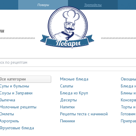
Повары
Тортоделы
ли
Все категории
Мясные блюда
Овощны
Супы и бульоны
Салаты
Блюда и
Соусы и Заправки
Блюда из Круп
Блины и
Выпечка
Десерты
Консер
Молочные рецепты
Напитки
Торты 
Омлеты
Рецепты теста с начинкой
Готовим
Аэрогриль
Пикники
Приправ
Фруктовые блюда