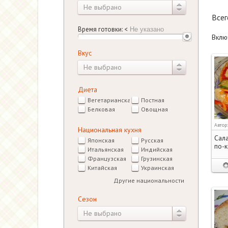
Не выбрано
Все
Время готовки:
<
Вклю
Вкус
Не выбрано
Диета
Вегетарианская
Постная
Белковая
Овощная
Автор
Национальная кухня
Сала
Японская
Русская
по-
Итальянская
Индийская
Французская
Грузинская
Китайская
Украинская
Другие национальности
Сезон
Не выбрано