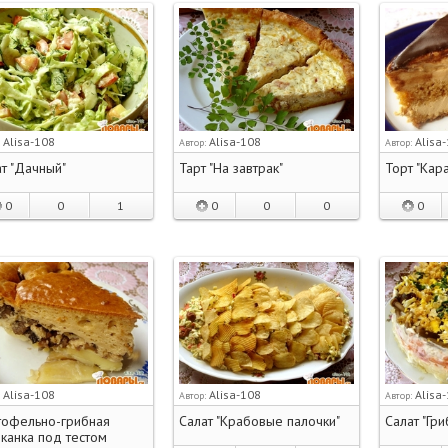
Alisa-108
Alisa-108
Alisa
:
Автор:
Автор:
т "Дачный"
Тарт "На завтрак"
Торт "Кар
0
0
1
0
0
0
0
Alisa-108
Alisa-108
Alisa
:
Автор:
Автор:
тофельно-грибная
Салат "Крабовые палочки"
Салат "Гр
канка под тестом