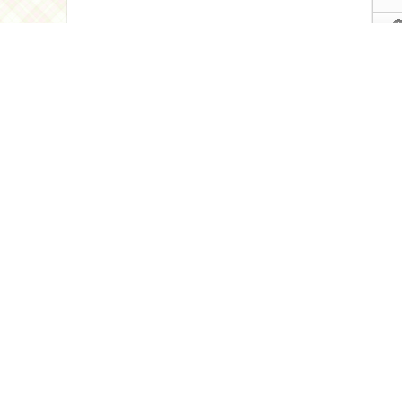
Автор
Овс