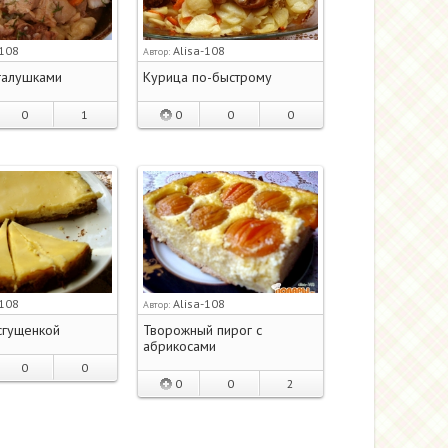
-108
Alisa-108
Автор:
галушками
Курица по-быстрому
0
1
0
0
0
-108
Alisa-108
Автор:
сгущенкой
Творожный пирог с
абрикосами
0
0
0
0
2