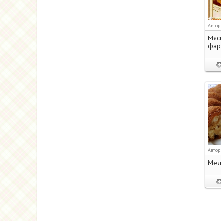
Автор
Мясн
фар
Автор
Мед