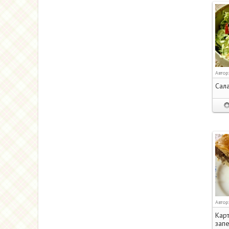
Автор
Сала
Автор
Кар
запе