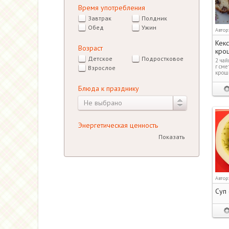
Время употребления
Завтрак
Полдник
Обед
Ужин
Автор
Кек
Возраст
кро
Детское
Подростковое
2 чай
г сме
Взрослое
крош
Блюда к празднику
Не выбрано
Энергетическая ценность
Показать
Автор
Суп 