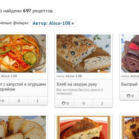
го найдено
697
рецептов.
ченые фильры:
Автор: Alisa-108
Alisa-108
Alisa-108
Alis
:
Автор:
Автор:
т с капустой и огурцами
Хлеб на скорую руку
Быстрый
корейски
Все на столько быстро, просто и
гениально!
0
0
0
1
0
0
2