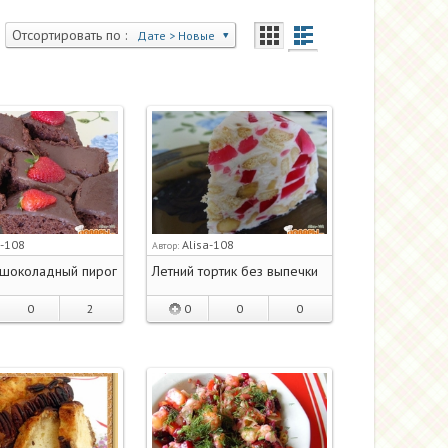
Отсортировать по :
Дате > Новые
a-108
Alisa-108
Автор:
 шоколадный пирог
Летний тортик без выпечки
0
2
0
0
0