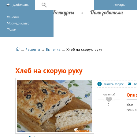
Добавить
Поиск
Повары
Рецепты
Конкурсы
Пользователи
Рецепт
Мастер-класс
Фото
→
→
→
Рецепты
Выпечка
Хлеб на скорую руку
Хлеб на скорую руку
Задать вопрос
К
Опи
нравится?
Все 
0
гениа