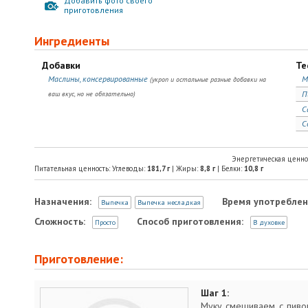
Добавить фото своего
приготовления
Ингредиенты
Добавки
Те
Маслины, консервированные
М
(укроп и остальные разные добавки на
П
ваш вкус, но не обязательно)
С
С
Энергетическая ценно
Питательная ценность: Углеводы:
181,7
г
| Жиры:
8,8
г
| Белки:
10,8
г
Назначения:
Время употреблен
Выпечка
Выпечка несладкая
Сложность:
Способ приготовления:
Просто
В духовке
Приготовление:
Шаг 1:
Муку смешиваем с пивом