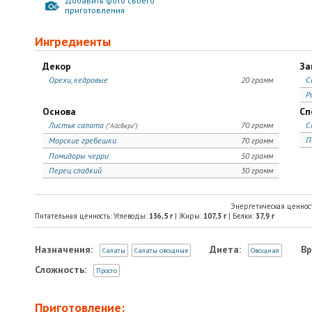
Добавить фото своего
приготовления
Ингредиенты
Декор
За
Орехи, кедровые
20 грамм
С
Р
Основа
Сп
Листья салата
70 грамм
С
("Айсберг")
П
Морские гребешки
70 грамм
Помидоры черри
50 грамм
Перец сладкий
30 грамм
Энергетическая ценнос
Питательная ценность: Углеводы:
136,5
г
| Жиры:
107,3
г
| Белки:
37,9
г
Назначения:
Диета:
Вр
Салаты
Салаты овощные
Овощная
Сложность:
Просто
Приготовление: