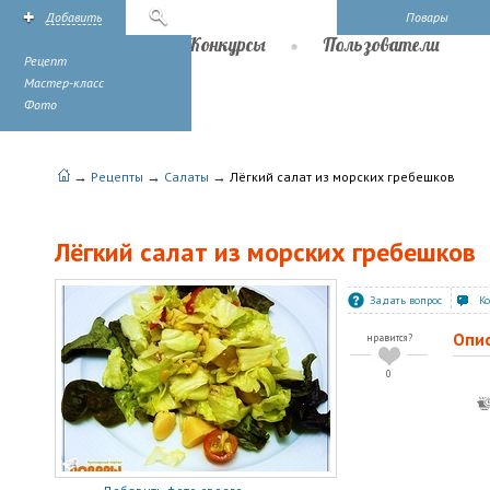
Добавить
Поиск
Повары
Рецепты
Конкурсы
Пользователи
Рецепт
Мастер-класс
Фото
→
→
→
Рецепты
Салаты
Лёгкий салат из морских гребешков
Лёгкий салат из морских гребешков
Задать вопрос
К
Опи
нравится?
0