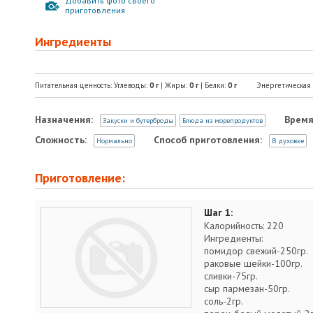
Добавить фото своего
приготовления
Ингредиенты
Питательная ценность: Углеводы:
0
г
| Жиры:
0
г
| Белки:
0
г
Энергетическая
Назначения:
Время
Закуски и бутерброды
Блюда из морепродуктов
Сложность:
Способ приготовления:
Нормально
В духовке
Приготовление:
Шаг 1:
Калорийность: 220
Ингредиенты:
помидор свежий-250гр.
раковые шейки-100гр.
сливки-75гр.
сыр пармезан-50гр.
соль-2гр.