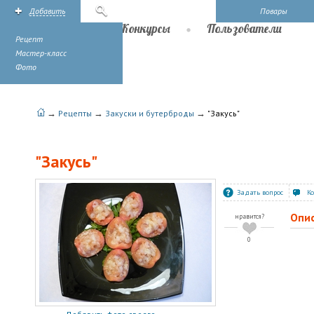
Добавить
Поиск
Повары
Рецепты
Конкурсы
Пользователи
Рецепт
Мастер-класс
Фото
→
→
→
Рецепты
Закуски и бутерброды
"Закусь"
"Закусь"
Задать вопрос
К
Опи
нравится?
0