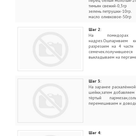
перец белый молотый-2
тимьян свежий-0,3гр
зелень петрушки-10гр.
масло оливковое-50гр
Шаг 2:
На помидорах д
надрез.Ошпариваем к
разрезаем на 4 части 
семечек.получившее
выкладываем на пергаме
Шаг 3:
На заранее раскалённо
шейки,затем добавляем
тёртый пармезан,с
перемешиваем и доводи
Шаг 4: