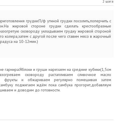
2 шага
риготовления грудки:П/ф утиной грудки посолить,поперчить с
он.На жировой стороне грудки сделать крестообразные
разогретую сковороду укладываем грудку жировой стороной
го колера,затем с другой после чего ставим мясо в жарочный
радуса на 10-12мин.)
ие гарнира:Яблоки и груши нарезаем на средние кубики(1,5см
разогреваем сковороду растапливаем сливочное масло
ем фрукты и обжариваем регулярно помешивая затем
амбуку поджигаем ждём пока самбука прогорит,добавляум
иваем и доводим до готовности.