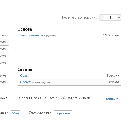
-
+
Количество порций:
Основа
рамм
Утка домашняя
180 грамм
(грудка)
рамм
рамм
рамм
рамм
Специи
рамм
Соль
5 грамм
рамм
Специи
5 грамм
(смесь перцев)
5,3
г
Энергетическая ценность:
2276
ккал /
9529
кДж
Таблица
ния:
Сложность:
Обед
Нормально