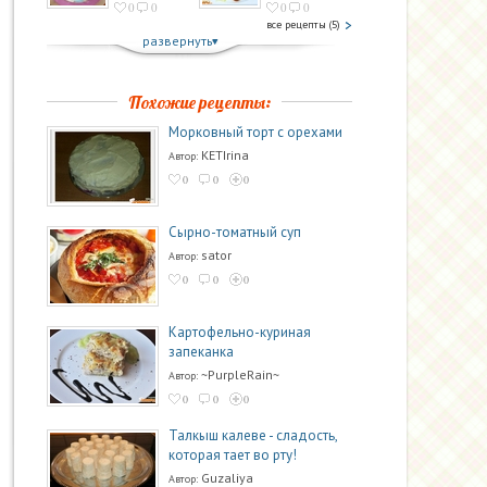
0
0
0
0
все рецепты (5)
развернуть
Похожие рецепты:
Морковный торт с орехами
KETIrina
Автор:
0
0
0
Сырно-томатный суп
sator
Автор:
0
0
0
Картофельно-куриная
запеканка
~PurpleRain~
Автор:
0
0
0
Талкыш калеве - сладость,
которая тает во рту!
Guzaliya
Автор: