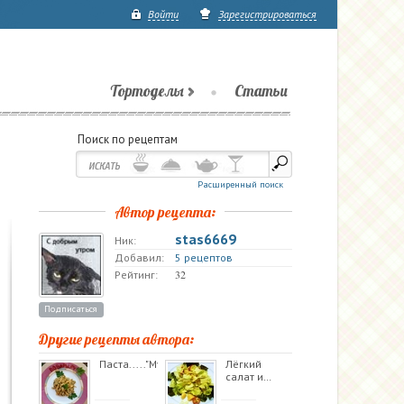
Войти
Зарегистрироваться
Тортоделы
Статьи
Поиск по рецептам
Расширенный поиск
Автор рецепта:
stas6669
Ник:
Добавил:
5 рецептов
32
Рейтинг:
Подписаться
Другие рецепты автора:
Паста....."Мур…
Лёгкий
салат и…