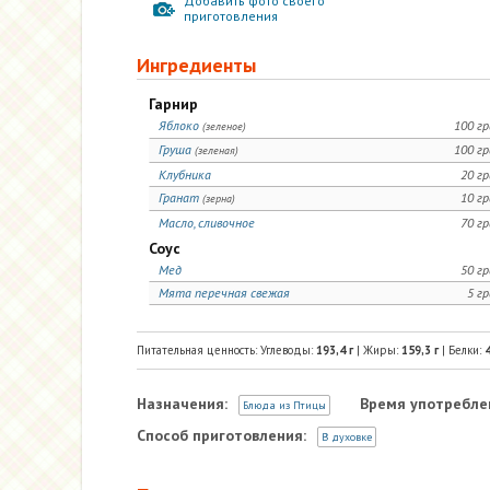
Добавить фото своего
приготовления
Ингредиенты
Гарнир
Яблоко
100 г
(зеленое)
Груша
100 г
(зеленая)
Клубника
20 г
Гранат
10 г
(зерна)
Масло, сливочное
70 г
Соус
Мед
50 г
Мята перечная свежая
5 г
Питательная ценность: Углеводы:
193,4
г
| Жиры:
159,3
г
| Белки:
4
Назначения:
Время употребле
Блюда из Птицы
Способ приготовления:
В духовке