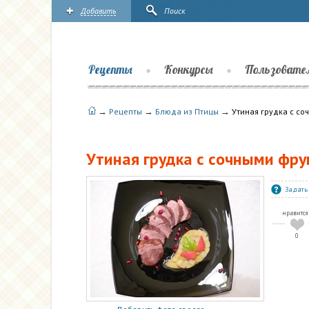
Добавить
Поиск
Рецепты
Конкурсы
Пользовате
→
→
→
Рецепты
Блюда из Птицы
Утиная грудка с со
Утиная грудка с сочными фру
Задать
нравится
0