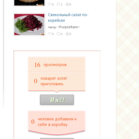
0
2
0
Свекольный салат по-
корейски
~PurpleRain~
Автор:
0
0
0
16
просмотров
поварят хотят
0
приготовить
И я ! !
человек добавили к
0
себе в коробку