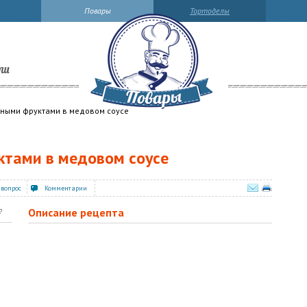
Повары
Тортоделы
ли
чными фруктами в медовом соусе
ктами в медовом соусе
 вопрос
Комментарии
Описание рецепта
?