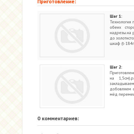
Приготовление:
Шаг 1:
Технология п
обеих стор
надрезы.на 
до золотисто
шкаф (t-184г
Шаг 2:
Приготовлен
на 1,5см).
закладыва
добовляем с
мёд перемеш
0 комментариев: