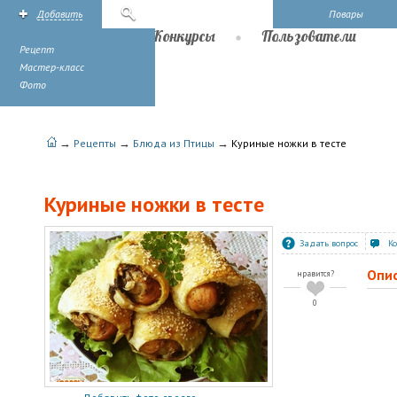
Добавить
Поиск
Повары
Рецепты
Конкурсы
Пользователи
Рецепт
Мастер-класс
Фото
→
→
→
Рецепты
Блюда из Птицы
Куриные ножки в тесте
Куриные ножки в тесте
Задать вопрос
К
Опи
нравится?
0