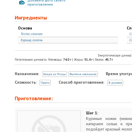
Добавить фото своего
приготовления
Ингредиенты
Основа
Сп
Тесто слоеное
С
Курица, голень
С
Энергетическая ценнос
Питательная ценность: Углеводы:
74,0
г
| Жиры:
91,4
г
| Белки:
49,7
г
Назначения:
Время употр
Блюда из Птицы
Выпечка несладкая
Сложность:
Способ приготовления:
Просто
В духовке
Приготовление:
Шаг 1:
Куриные ножки (нижн
натираем солью и при
подойдет красный молот