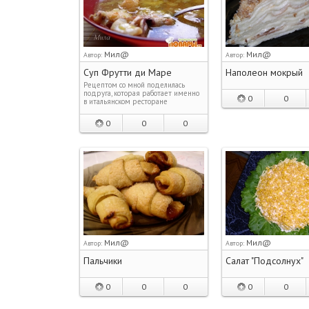
Мил@
Мил@
Автор:
Автор:
Суп Фрутти ди Маре
Наполеон мокрый
Рецептом со мной поделилась
подруга, которая работает именно
0
0
в итальянском ресторане
0
0
0
Мил@
Мил@
Автор:
Автор:
Пальчики
Салат "Подсолнух"
0
0
0
0
0