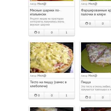
Мил@
Мил@
Автор:
Автор:
Мясные шарики по-
Фаршированные к
итальянски
палочки в кляре
Рецепт нашла на просторах
интернета, получились очень
0
0
вкусные шарики
0
0
1
Мил@
Мил@
Автор:
Автор:
Тесто на пиццу (замес в
Пицца
хлебопечи)
Это тесто я очень люблю
получается тоненькая и 
0
0
1
0
0