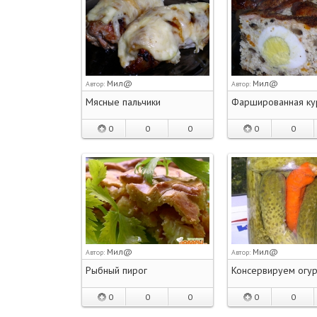
Мил@
Мил@
Автор:
Автор:
Мясные пальчики
Фаршированная ку
0
0
0
0
0
Мил@
Мил@
Автор:
Автор:
Рыбный пирог
Консервируем огу
0
0
0
0
0