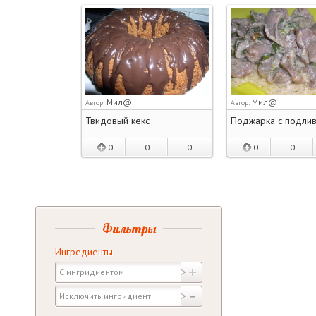
Мил@
Мил@
Автор:
Автор:
Твидовый кекс
Поджарка с подли
0
0
0
0
0
Фильтры
Ингредиенты