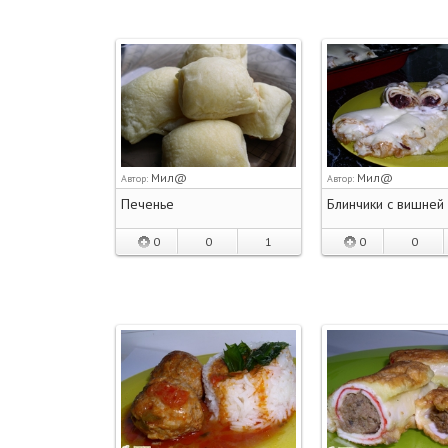
Мил@
Мил@
Автор:
Автор:
Печенье
Блинчики с вишней
0
0
1
0
0