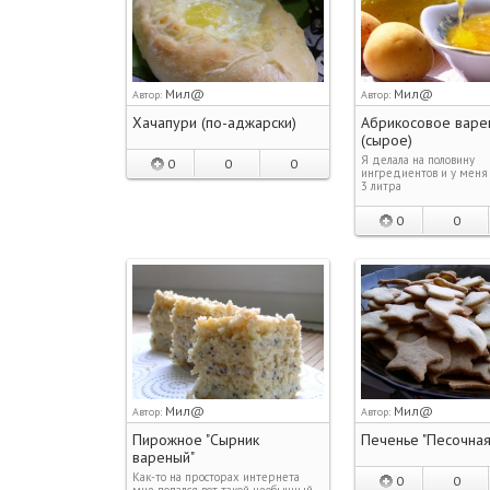
Мил@
Мил@
Автор:
Автор:
Хачапури (по-аджарски)
Абрикосовое варе
(сырое)
Я делала на половину
0
0
0
ингредиентов и у меня
3 литра
0
0
Мил@
Мил@
Автор:
Автор:
Пирожное "Сырник
Печенье "Песочная
вареный"
Как-то на просторах интернета
0
0
мне попался вот такой необычный