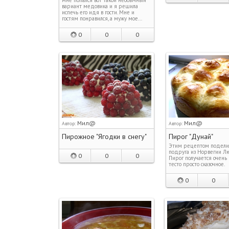
вариант медовика и я решила
испечь его идя в гости. Мне и
гостям понравился, а мужу мое…
0
0
0
Мил@
Мил@
Автор:
Автор:
Пирожное "Ягодки в снегу"
Пирог "Дунай"
Этим рецептом подели
подруга из Норвегии Л
0
0
0
Пирог получается очень 
тесто просто сказочное.
0
0