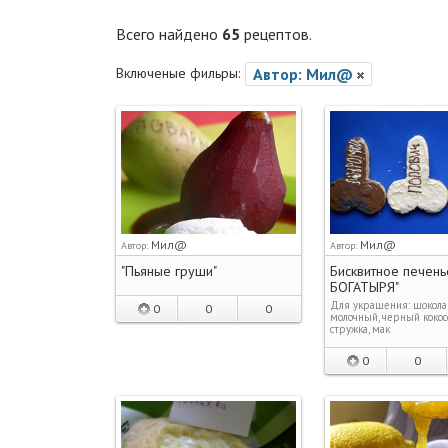
Всего найдено
65
рецептов.
Включеные фильры:
Автор: Мил@
Мил@
Мил@
Автор:
Автор:
"Пьяные груши"
Бисквитное печень
БОГАТЫРЯ"
Для украшения: шокола
0
0
0
молочный, черный кокос
стружка, мак
0
0