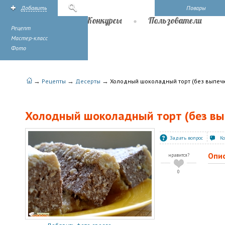
Добавить
Поиск
Повары
Рецепты
Конкурсы
Пользователи
Рецепт
Мастер-класс
Фото
→
→
→
Рецепты
Десерты
Холодный шоколадный торт (без выпеч
Холодный шоколадный торт (без вы
Задать вопрос
К
Опи
нравится?
0