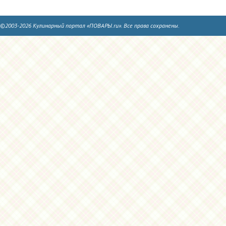
©2003-2026 Кулинарный портал «ПОВАРЫ.ru». Все права сохранены.