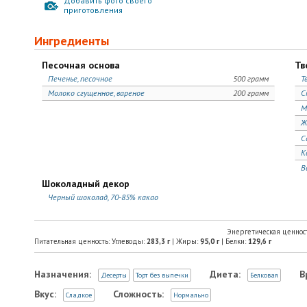
Добавить фото своего
приготовления
Ингредиенты
Песочная основа
Тв
Печенье, песочное
500 грамм
Т
Молоко сгущенное, вареное
200 грамм
С
М
Ж
С
К
В
Шоколадный декор
Черный шоколад, 70-85% какао
Энергетическая ценнос
Питательная ценность: Углеводы:
283,3
г
| Жиры:
95,0
г
| Белки:
129,6
г
Назначения:
Диета:
В
Десерты
Торт без выпечки
Белковая
Вкус:
Сложность:
Сладкое
Нормально