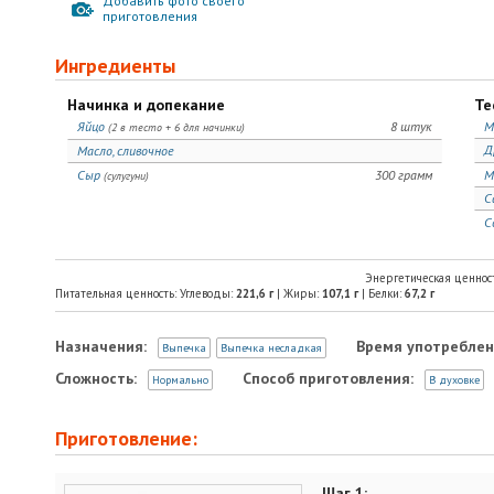
Добавить фото своего
приготовления
Ингредиенты
Начинка и допекание
Те
Яйцо
8 штук
М
(2 в тесто + 6 для начинки)
Д
Масло, сливочное
Сыр
300 грамм
М
(сулугуни)
С
С
Энергетическая ценнос
Питательная ценность: Углеводы:
221,6
г
| Жиры:
107,1
г
| Белки:
67,2
г
Назначения:
Время употреблен
Выпечка
Выпечка несладкая
Сложность:
Способ приготовления:
Нормально
В духовке
Приготовление:
Шаг 1: