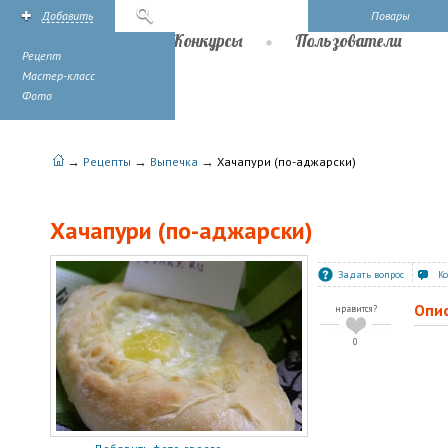
Добавить
Поиск
Повары
Рецепты
Конкурсы
Пользователи
Рецепт
Мастер-класс
Фото
→
→
→
Рецепты
Выпечка
Хачапури (по-аджарски)
Хачапури (по-аджарски)
Задать вопрос
К
Опи
нравится?
0