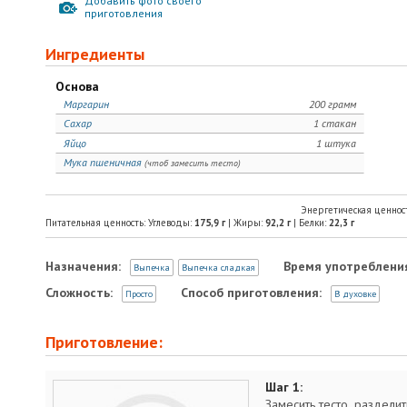
Добавить фото своего
приготовления
Ингредиенты
Основа
Маргарин
200 грамм
Сахар
1 стакан
Яйцо
1 штука
Мука пшеничная
(чтоб замесить тесто)
Энергетическая ценнос
Питательная ценность: Углеводы:
175,9
г
| Жиры:
92,2
г
| Белки:
22,3
г
Назначения:
Время употреблени
Выпечка
Выпечка сладкая
Сложность:
Способ приготовления:
Просто
В духовке
Приготовление:
Шаг 1:
Замесить тесто, разделит