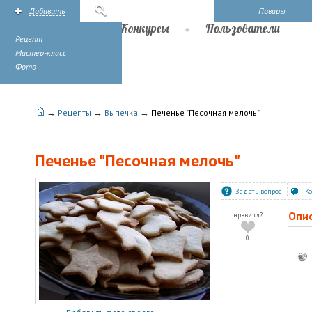
Добавить
Поиск
Повары
Рецепты
Конкурсы
Пользователи
Рецепт
Мастер-класс
Фото
→
→
→
Рецепты
Выпечка
Печенье "Песочная мелочь"
Печенье "Песочная мелочь"
Задать вопрос
К
Опи
нравится?
0