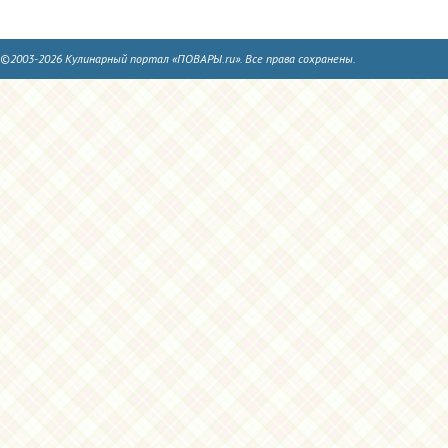
©2003-2026 Кулинарный портал «ПОВАРЫ.ru». Все права сохранены.