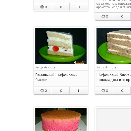
торт! Семечки в нём - 
сладкие,с ярко выраже
0
0
0
ароматом мёда и сливок
0
0
Annula
Annula
Автор:
Автор:
Ванильный шифоновый
Шифоновый бискви
бисквит
шоколадом и эспр
0
0
1
0
0