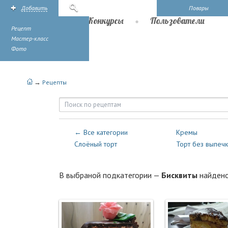
Добавить
Поиск
Повары
Рецепты
Конкурсы
Пользователи
Рецепт
Мастер-класс
Фото
→
Рецепты
Рецепты — Торты и Пирожное 
← Все категории
Кремы
Слоёный торт
Торт без выпеч
В выбраной подкатегории —
Бисквиты
найден