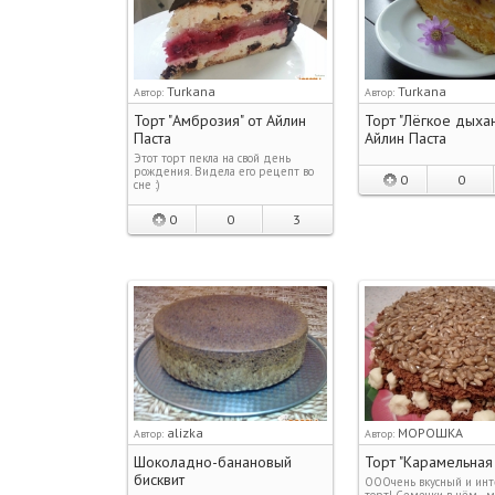
Turkana
Turkana
Автор:
Автор:
Торт "Амброзия" от Айлин
Торт "Лёгкое дыхан
Паста
Айлин Паста
Этот торт пекла на свой день
рождения. Видела его рецепт во
0
0
сне :)
0
0
3
alizka
МОРОШКА
Автор:
Автор:
Шоколадно-банановый
Торт "Карамельная
бисквит
ОООчень вкусный и ин