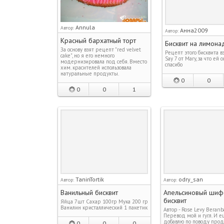
Annula
Автор:
Анна2009
Автор:
Красный бархатный торт
Бисквит на лимона
За основу взят рецепт "red velvet
Рецепт этого бисквита вз
cake", но я его немного
Say 7 от Mary, за что ей
модернизировала под себя. Вместо
спасибо
хим. красителей использовала
натуральные продукты.
0
0
0
0
1
TaninTortik
odry_san
Автор:
Автор:
Ванильный бисквит
Апельсиновый шиф
бисквит
Яйца 7шт Сахар 100гр Мука 200 гр
Ванилин кристаллический 1 пакетик
Автор - Rose Levy Beranb
Перевод мой и гугл. И 
добавлю по поводу прод
0
0
0