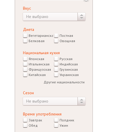
Вкус
Не выбрано
Диета
Вегетарианская
Постная
Белковая
Овощная
Национальная кухня
Японская
Русская
Итальянская
Индийская
Французская
Грузинская
Китайская
Украинская
Другие национальности
Сезон
Не выбрано
Время употребления
Завтрак
Полдник
Обед
Ужин