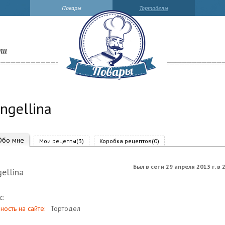
Повары
Тортоделы
ли
ngellina
Обо мне
Мои рецепты(3)
Коробка рецептов(0)
Был в сети 29 апреля 2013 г. в 
ellina
В
с:
ность на сайте:
Тортодел