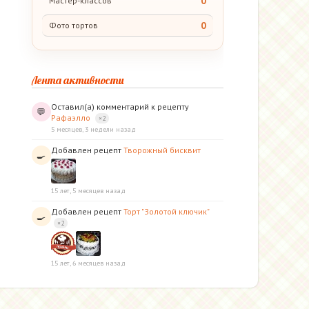
0
Мастер-классов
0
Фото тортов
Лента активности
Оставил(а) комментарий к рецепту
💬
Рафаэлло
×2
5 месяцев, 3 недели назад
Добавлен рецепт
Творожный бисквит
🍳
15 лет, 5 месяцев назад
Добавлен рецепт
Торт "Золотой ключик"
🍳
×2
15 лет, 6 месяцев назад