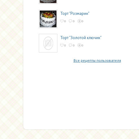
Торт "Розмарин"
0
0
0
Торт "Золотой ключик"
0
0
0
Все рецепты пользователя