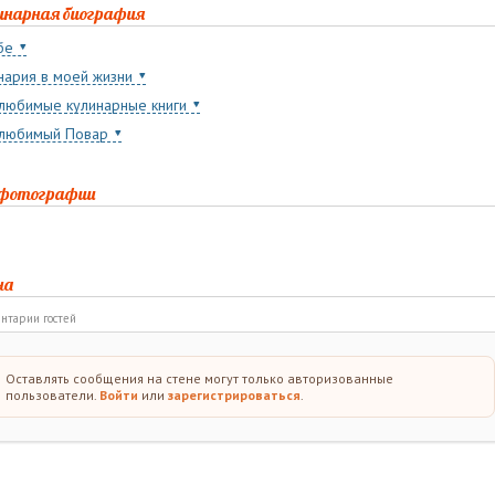
инарная биография
бе
нария в моей жизни
любимые кулинарные книги
любимый Повар
 фотографии
на
нтарии гостей
Оставлять сообщения на стене могут только авторизованные
пользователи.
Войти
или
зарегистрироваться
.