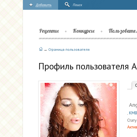
Добавить
Поиск
Рецепты
Конкурсы
Пользовате
→
Страница пользователя
Профиль пользователя A
Ang
,
КМ
Стату
Актив