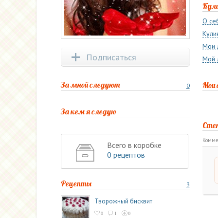
Кул
О се
Кули
Мои 
Подписаться
Мой 
За мной следуют
Мои
0
За кем я следую
Сте
Комме
Всего в коробке
0 рецептов
Рецепты
3
Творожный бисквит
0
1
0