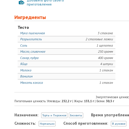
Добавить фото своего
приготовления
Ингредиенты
Тесто
Мука пшеничная
3 стакана
Разрыхлитель
2 столовые ложки
Соль
1 щепотка
Масло, сливочное
250 грамм
Сахар, пудра
400 грамм
Яйцо
4 штуки
Молоко
1 стакан
Ванилин
Мякоть кокоса
1 стакан
Энергетическая ценнос
Питательная ценность: Углеводы:
232,2
г
| Жиры:
133,1
г
| Белки:
30,3
г
Назначения:
Время употреблени
Торты и Пирожное
Бисквиты
Сложность:
Способ приготовления:
Нормально
В духовке