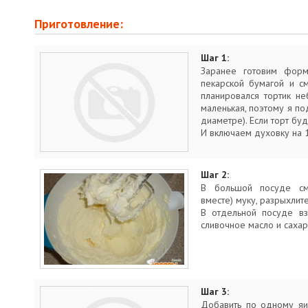
Приготовление:
Шаг 1:
Заранее готовим форм
пекарской бумагой и с
планировался тортик н
маленькая, поэтому я по
диаметре). Если торт бу
И включаем духовку на 
Шаг 2:
В большой посуде см
вместе) муку, разрыхлите
В отдельной посуде вз
сливочное масло и саха
Шаг 3:
Добавить по одному яи