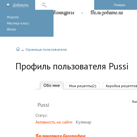
Добавить
Поиск
Повары
Рецепты
Конкурсы
Пользователи
Рецепт
Мастер-класс
Фото
→
Страница пользователя
Профиль пользователя Pussi
Обо мне
Мои рецепты(2)
Коробка рецептов
Бы
Pussi
Статус:
Активность на сайте:
Кулинар
Кулинарная биография