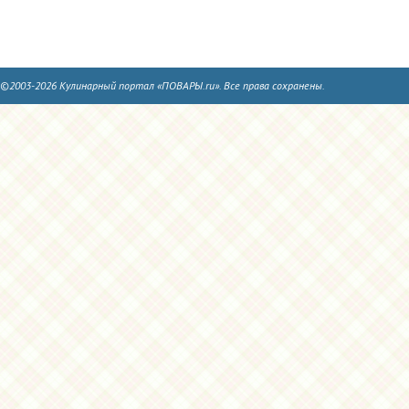
©2003-2026 Кулинарный портал «ПОВАРЫ.ru». Все права сохранены.