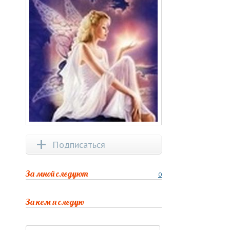
Подписаться
За мной следуют
0
За кем я следую