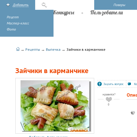
Добавить
Поиск
Повары
Рецепты
Конкурсы
Пользователи
Рецепт
Мастер-класс
Фото
→
→
→
Рецепты
Выпечка
Зайчики в карманчике
Зайчики в карманчике
Задать вопрос
К
Опи
нравится?
0