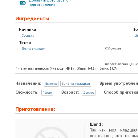
Добавить фото своего
приготовления
Ингредиенты
Начинка
По
Сосиски
З
Тесто
Тесто слоеное
500 грамм
Энергетическая ценно
Питательная ценность: Углеводы:
49,9
г
| Жиры:
64,3
г
| Белки:
17,7
г
Назначения:
Время употреблен
Выпечка
Выпечка несладкая
Сложность:
Возраст:
Способ приготов
Просто
Детское
Приготовление:
Шаг 1:
Так как моя младшая 
постоянно , что то вы