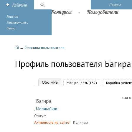
Добавить
Поиск
Повары
Рецепты
Конкурсы
Пользователи
Рецепт
Мастер-класс
Фото
→
Страница пользователя
Профиль пользователя Багира
Обо мне
Мои рецепты(132)
Коробка рецепт
Был в 
Багира
,
МоскваСити
Статус:
Активность на сайте:
Кулинар