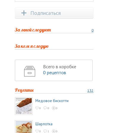
Подписаться
За мной следуют
0
За кем я следую
Всего в коробке
0 рецептов
Рецепты
132
Медовое бискотти
0
0
0
Шарлотка
0
1
0