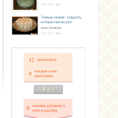
0
0
0
Талкыш калеве - сладость,
которая тает во рту!
Guzaliya
Автор:
0
2
0
12
просмотров
поварят хотят
0
приготовить
И я ! !
человек добавили к
0
себе в коробку