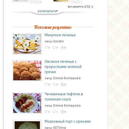
0
0
0
1
все рецепты (132)
развернуть
Похожие рецепты:
Минутное печенье
kreativ
Автор:
0
0
0
Овсяное печенье с
проростками зеленой
гречки
Елена Белашова
Автор:
0
0
0
Чечевичные тефтели в
томатном соусе
Елена Белашова
Автор:
0
1
0
Морковный торт с орехами
KETIrina
Автор: