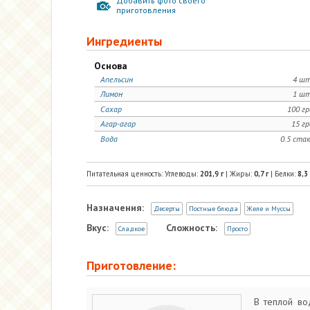
Добавить фото своего
приготовления
Ингредиенты
Основа
Апельсин
4 шт
Лимон
1 шт
Сахар
100 г
Агар-агар
15 г
Вода
0.5 ста
Питательная ценность: Углеводы:
201,9
г
| Жиры:
0,7
г
| Белки:
8,3
Назначения:
Десерты
Постные блюда
Желе и Муссы
Вкус:
Сложность:
Сладкое
Просто
Приготовление:
В теплой во