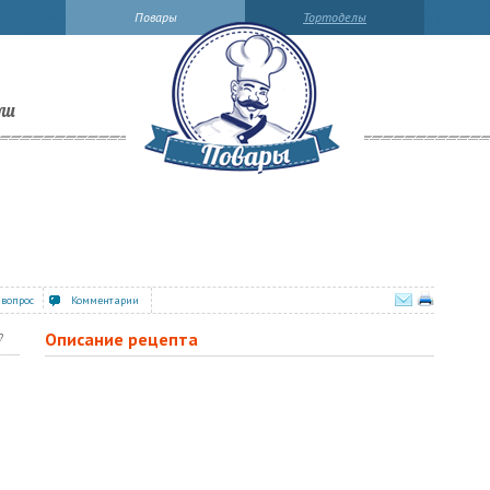
Повары
Тортоделы
ли
 вопрос
Комментарии
Описание рецепта
?