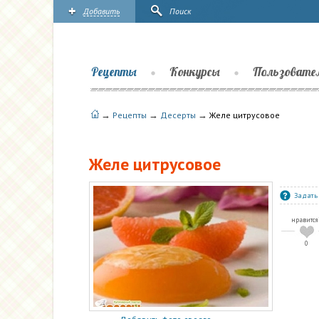
Добавить
Поиск
Рецепты
Конкурсы
Пользовате
→
→
→
Рецепты
Десерты
Желе цитрусовое
Желе цитрусовое
Задать
нравится
0