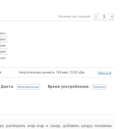
-
+
Количество порций:
уки
ука
рамм
рамм
кана
г
Энергетическая ценность:
769
ккал /
3220
кДж
Таблица
Диета:
Время употребления:
Вегетарианская
Полдник
де растворить агар-агар и сахар, добавить цедру половины