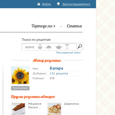
Войти
Зарегистрироваться
Тортоделы
Статьи
Поиск по рецептам
Расширенный поиск
Автор рецепта:
Багира
Ник:
Добавил:
132 рецепта
678
Рейтинг:
Подписаться
Другие рецепты автора:
Медовое
Шарлотка
бискот…