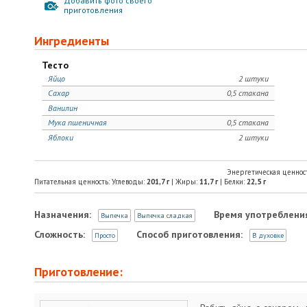
Добавить фото своего
приготовления
Ингредиенты
Тесто
Яйцо
2 штуки
Сахар
0,5 стакана
Ванилин
Мука пшеничная
0,5 стакана
Яблоки
2 штуки
Энергетическая ценнос
Питательная ценность: Углеводы:
201,7
г
| Жиры:
11,7
г
| Белки:
22,5
г
Назначения:
Время употреблени
Выпечка
Выпечка сладкая
Сложность:
Способ приготовления:
Просто
В духовке
Приготовление: