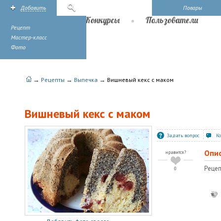
Добавить
Поиск
Повары
Рецепты
Конкурсы
Пользователи
Рецепт
Мастер-класс
Фото
→
→
→
Рецепты
Выпечка
Вишневый кекс с маком
Вишневый кекс с маком
Задать вопрос
К
Опи
нравится?
Рецеп
0