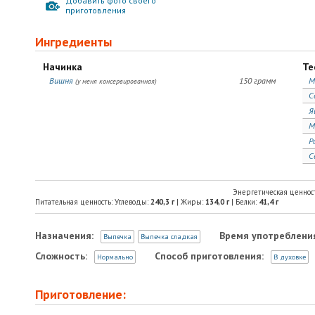
Добавить фото своего
приготовления
Ингредиенты
Начинка
Те
Вишня
150 грамм
М
(у меня консервированная)
С
Я
М
Р
С
Энергетическая ценнос
Питательная ценность: Углеводы:
240,3
г
| Жиры:
134,0
г
| Белки:
41,4
г
Назначения:
Время употреблени
Выпечка
Выпечка сладкая
Сложность:
Способ приготовления:
Нормально
В духовке
Приготовление: