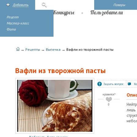
Добавить
Поиск
Повары
Рецепты
Конкурсы
Пользователи
Рецепт
Мастер-класс
Фото
→
→
→
Рецепты
Выпечка
Вафли из творожной пасты
Вафли из творожной пасты
Задать вопрос
К
Опи
нравится?
Нейт
0
лишь
стру
небол