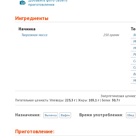
Добавить фото своего
приготовления
Ингредиенты
Начинка
Те
Творожная масса
250 грамм
Я
М
М
Р
С
С
В
М
Энергетическая ценнос
Питательная ценность: Углеводы:
225,3
г
| Жиры:
103,1
г
| Белки:
30,7
г
Назначения:
Время употребления:
Выпечка
Вафли
Обед
Приготовление: