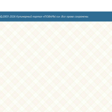
©2003-2026 Кулинарный портал «ПОВАРЫ.ru». Все права сохранены.