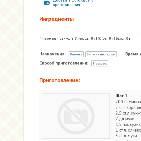
Добавить фото своего
приготовления
Ингредиенты
Питательная ценность: Углеводы:
0
г
| Жиры:
0
г
| Белки:
0
г
Назначения:
Время 
Выпечка
Выпечка несладкая
Способ приготовления:
В духовке
Приготовление:
Шаг 1:
200 г тёмных
2 ч.л. корич
2,5 ст.л. кун
7 дл муки
1,5 ч.л. сух
1 ст.л. оливк
3 ст.л. муки