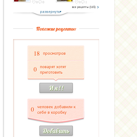
0
0
0
1
все рецепты (165)
развернуть
Похожие рецепты:
18
просмотров
поварят хотят
0
приготовить
И я ! !
человек добавили к
0
себе в коробку
Добавить