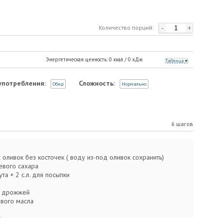
-
+
Количество порций:
Энергетическая ценность:
0
ккал /
0
кДж
Таблица
употребления:
Сложность:
Обед
Нормально
6 шагов
 оливок без косточек ( воду из-под оливок сохранить)
невого сахара
жута + 2 с.л. для посыпки
их дрожжей
ового масла