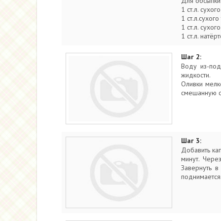
Для обсыпки
1 ст.л. сухог
1 ст.л.сухого
1 ст.л. сухо
1 ст.л. натё
Шаг 2:
Воду из-под
жидкости.
Оливки мелко
смешанную с 
Шаг 3:
Добавить кап
минут. Чере
Завернуть в
поднимается