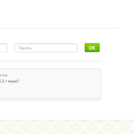
OK
азад
,5 г муки?