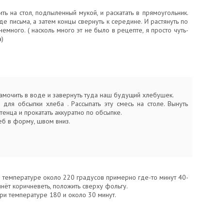
ть на стол, подпыленный мукой, и раскатать в прямоугольник.
де письма, а затем концы свернуть к середине. И растянуть по
немного. ( насколь много эт не было в рецепте, я просто чуть-
а)
амочить в воде и завернуть туда наш будущий хлебушек.
 для обсыпки хлеба . Рассыпать эту смесь на столе. Вынуть
тенца и прокатать аккуратно по обсыпке.
еб в форму, швом вниз.
и температуре около 220 градусов примерно где-то минут 40-
чнёт коричневеть, положить сверху фольгу.
ри температуре 180 и около 30 минут.