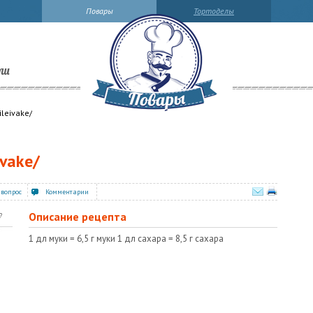
Повары
Тортоделы
ли
leivake/
ivake/
 вопрос
Комментарии
Описание рецепта
?
1 дл муки = 6,5 г муки 1 дл сахара = 8,5 г сахара