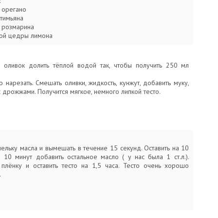
:
о орегано
 тимьяна
го розмарина
ртой цедры лимона
 оливок долить тёплой водой так, чтобы получить 250 мл
 нарезать. Смешать оливки, жидкость, кунжут, добавить муку,
дрожжами. Получится мягкое, немного липкой тесто.
ельку масла и вымешать в течение 15 секунд. Оставить на 10
з 10 минут добавить остальное масло ( у нас была 1 ст.л.).
 плёнку и оставить тесто на 1,5 часа. Тесто очень хорошо
.