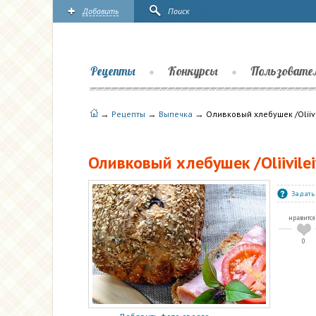
Добавить
Поиск
Рецепты
Конкурсы
Пользовате
→
→
→
Рецепты
Выпечка
Оливковый хлебушек /Oliivi
Оливковый хлебушек /Oliivile
Задать
нравится
0