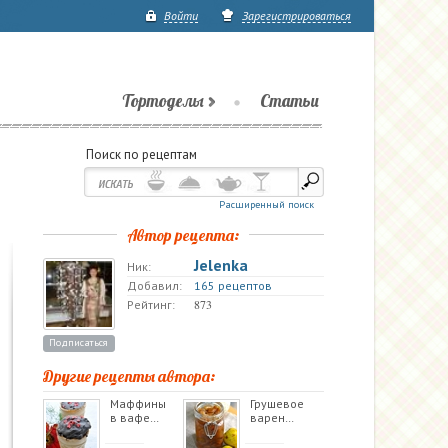
Войти
Зарегистрироваться
Тортоделы
Статьи
Поиск по рецептам
Расширенный поиск
Автор рецепта:
Jelenka
Ник:
Добавил:
165 рецептов
873
Рейтинг:
Подписаться
Другие рецепты автора:
Маффины
Грушевое
в вафе…
варен…