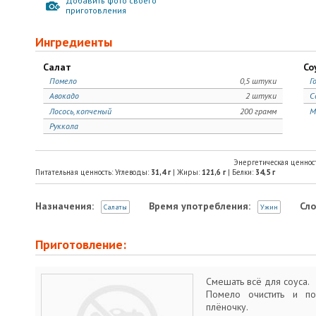
Добавить фото своего
приготовления
Ингредиенты
Салат
Со
Помело
0,5 штуки
Г
Авокадо
2 штуки
С
Лосось, копченый
200 грамм
М
Руккола
Энергетическая ценнос
Питательная ценность: Углеводы:
31,4
г
| Жиры:
121,6
г
| Белки:
34,5
г
Назначения:
Время употребления:
Сло
Салаты
Ужин
Приготовление:
Смешать всё для соуса.
Помело очистить и по
плёночку.