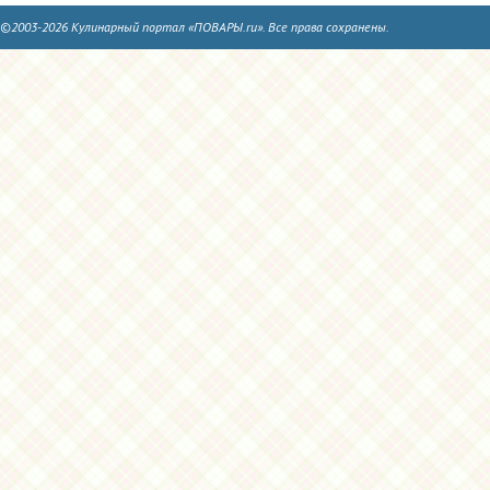
©2003-2026 Кулинарный портал «ПОВАРЫ.ru». Все права сохранены.