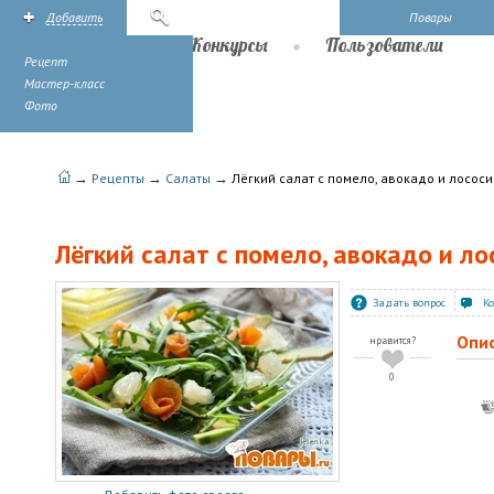
Добавить
Поиск
Повары
Рецепты
Конкурсы
Пользователи
Рецепт
Мастер-класс
Фото
→
→
→
Рецепты
Салаты
Лёгкий салат с помело, авокадо и лосос
Лёгкий салат с помело, авокадо и л
Задать вопрос
К
Опи
нравится?
0