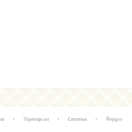
ли
Тортоделы
Статьи
Форум