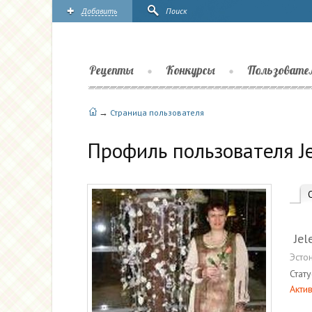
Добавить
Поиск
Рецепты
Конкурсы
Пользовате
→
Страница пользователя
Профиль пользователя J
Jel
Эсто
Стату
Актив