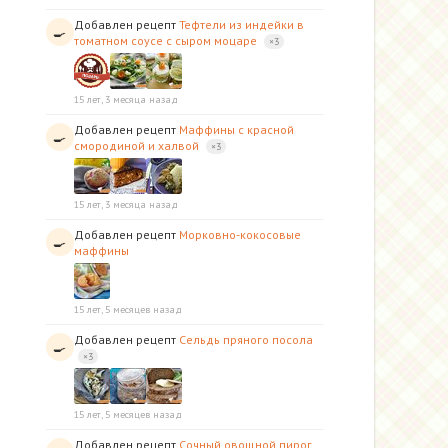
Добавлен рецепт
Тефтели из индейки в
🍳
томатном соусе с сыром моцаре
×3
15 лет, 3 месяца назад
Добавлен рецепт
Маффины с красной
🍳
смородиной и халвой
×3
15 лет, 3 месяца назад
Добавлен рецепт
Морковно-кокосовые
🍳
маффины
15 лет, 5 месяцев назад
Добавлен рецепт
Сельдь пряного посола
🍳
×3
15 лет, 5 месяцев назад
Добавлен рецепт
Сочный овощной пирог