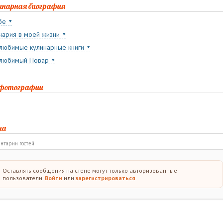
инарная биография
бе
нария в моей жизни
любимые кулинарные книги
любимый Повар
 фотографии
на
нтарии гостей
Оставлять сообщения на стене могут только авторизованные
пользователи.
Войти
или
зарегистрироваться
.