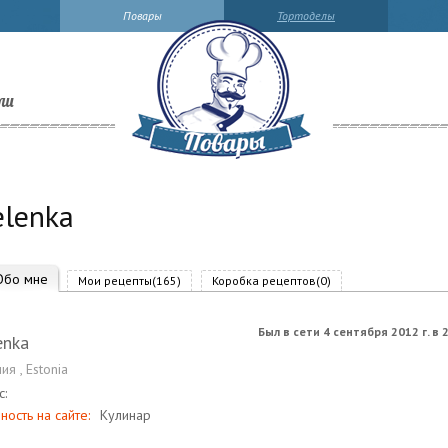
Повары
Тортоделы
ли
elenka
Обо мне
Мои рецепты(165)
Коробка рецептов(0)
Был в сети 4 сентября 2012 г. в 
enka
ния
,
Estonia
с:
ность на сайте:
Кулинар