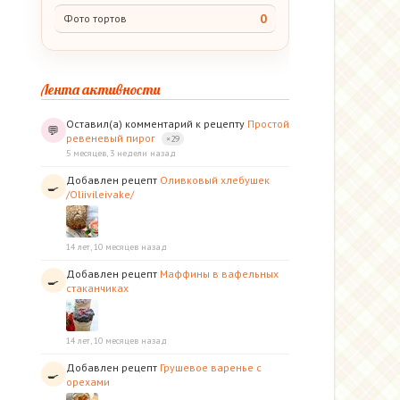
0
Фото тортов
Лента активности
Оставил(а) комментарий к рецепту
Простой
💬
ревеневый пирог
×29
5 месяцев, 3 недели назад
Добавлен рецепт
Оливковый хлебушек
🍳
/Oliivileivake/
14 лет, 10 месяцев назад
Добавлен рецепт
Маффины в вафельных
🍳
стаканчиках
14 лет, 10 месяцев назад
Добавлен рецепт
Грушевое варенье с
🍳
орехами