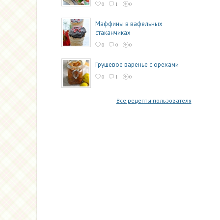
0
1
0
Маффины в вафельных
стаканчиках
0
0
0
Грушевое варенье с орехами
0
1
0
Все рецепты пользователя