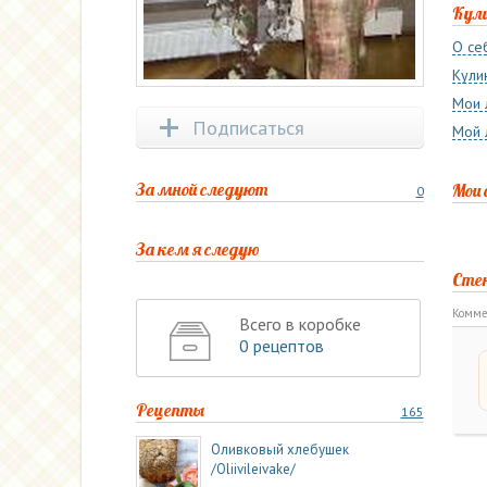
Кул
О се
Кули
Мои 
Подписаться
Мой 
За мной следуют
Мои
0
За кем я следую
Сте
Комме
Всего в коробке
0 рецептов
Рецепты
165
Оливковый хлебушек
/Oliivileivake/