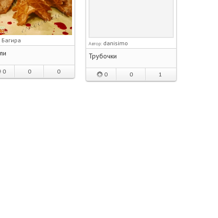
Багира
:
danisimo
Автор:
ли
Трубочки
0
0
0
0
0
1