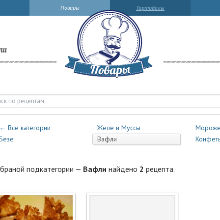
Повары
Тортоделы
ли
фли | Повары.ру
← Все категории
Желе и Муссы
Мороже
Безе
Вафли
Конфет
браной подкатегории —
Вафли
найдено
2
рецепта.