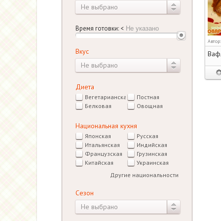
Не выбрано
Время готовки:
<
Автор
Вкус
Ваф
Не выбрано
Диета
Вегетарианская
Постная
Белковая
Овощная
Национальная кухня
Японская
Русская
Итальянская
Индийская
Французская
Грузинская
Китайская
Украинская
Другие национальности
Сезон
Не выбрано