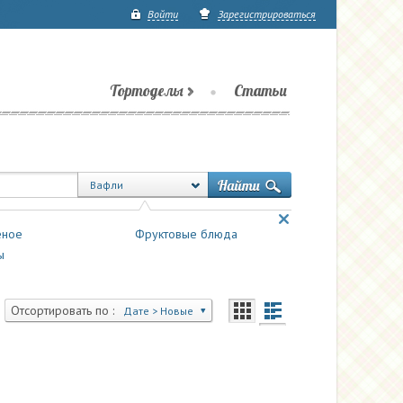
Войти
Зарегистрироваться
Тортоделы
Статьи
Вафли
ное
Фруктовые блюда
ы
Отсортировать по :
Дате > Новые