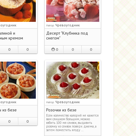
оугодник
Чревоугодник
Автор:
алиной и
Десерт "Клубника под
ным кремом
снегом"
0
0
0
0
0
оугодник
Чревоугодник
Автор:
 из безе
Розочки из безе
Если количество калорий не кажется
вам слишком большим, можно
0
0
взбить 100 мл сливок, выдавить
розочку из сливок поверх джема, а
затем поместить ягоду …