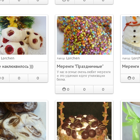
Lorchen
Lorchen
Lorc
:
Автор:
Автор:
 наклюквилось )))
Меренги "Праздничные"
Меренги 
У нас в семье очень любят меренги
и это удачная идея утилизации
0
0
0
0
белка.
0
0
0