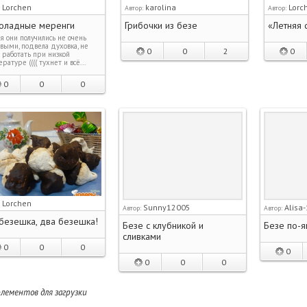
Lorchen
karolina
Lorc
:
Автор:
Автор:
оладные меренги
Грибочки из безе
«Летняя 
я они получились не очень
выми, подвела духовка, не
0
0
2
0
 работать при низкой
ратуре (((( тухнет и всё...
0
0
0
Lorchen
:
Sunny12005
Alisa
Автор:
Автор:
безешка, два безешка!
Безе с клубникой и
Безе по-я
сливками
0
0
0
0
0
0
0