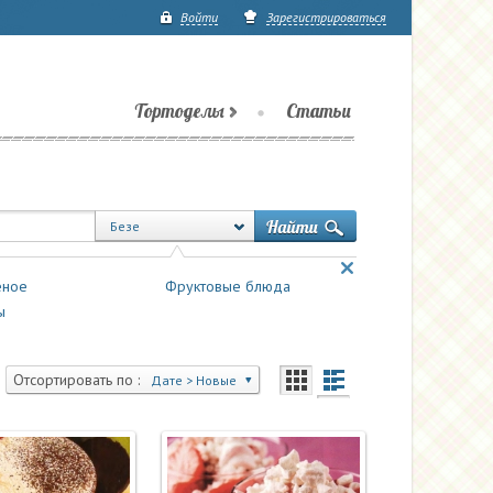
Войти
Зарегистрироваться
Тортоделы
Статьи
Безе
ное
Фруктовые блюда
ы
Отсортировать по :
Дате > Новые