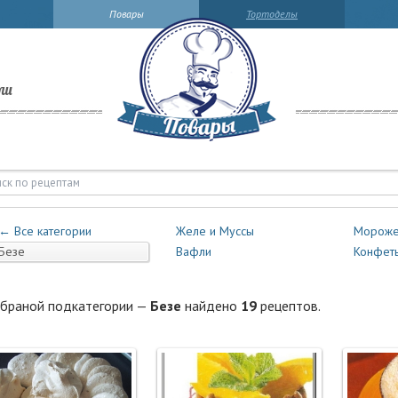
Повары
Тортоделы
ли
зе | Повары.ру
← Все категории
Желе и Муссы
Мороже
Безе
Вафли
Конфет
браной подкатегории —
Безе
найдено
19
рецептов.