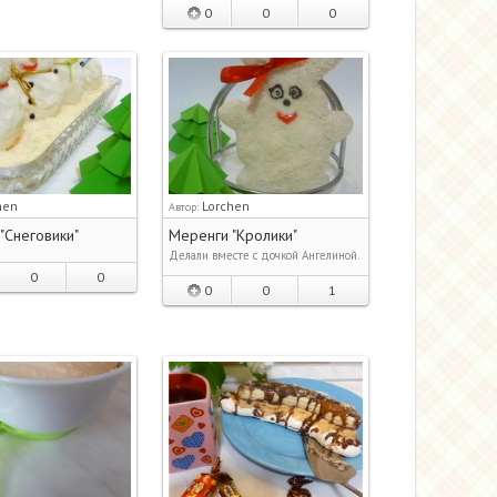
0
0
0
hen
Lorchen
Автор:
"Снеговики"
Меренги "Кролики"
Делали вместе с дочкой Ангелиной.
0
0
0
0
1