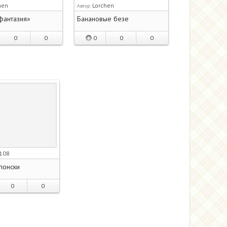
hen
Lorchen
Автор:
фантазия»
Банановые безе
0
0
0
0
0
-108
понски
0
0