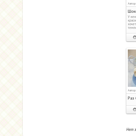
Автор
Шок
У нен
краси
хочет
темпе
Автор
Раз 