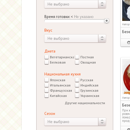
Не выбрано
Время готовки:
<
Автор
Вкус
Без
Не выбрано
Диета
Вегетарианская
Постная
Белковая
Овощная
Национальная кухня
Японская
Русская
Итальянская
Индийская
Французская
Грузинская
Китайская
Украинская
Автор
Другие национальности
Безе
При ж
Сезон
розоч
понад
проду
Не выбрано