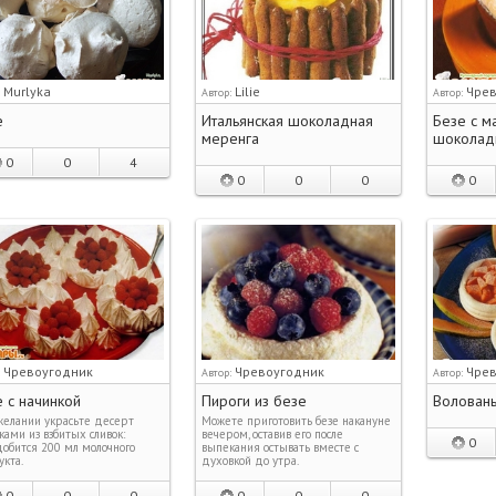
Murlyka
Lilie
Чрев
:
Автор:
Автор:
е
Итальянская шоколадная
Безе с м
меренга
шоколад
0
0
4
0
0
0
0
Чревоугодник
Чревоугодник
Чрев
:
Автор:
Автор:
 с начинкой
Пироги из безе
Волованы
елании украсьте десерт
Можете приготовить безе накануне
ками из взбитых сливок:
вечером, оставив его после
0
обится 200 мл молочного
выпекания остывать вместе с
кта.
духовкой до утра.
0
0
0
0
0
0