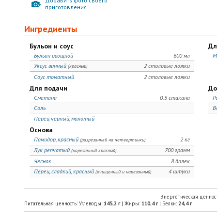
Добавить фото своего
приготовления
Ингредиенты
Бульон и соус
Дл
Бульон овощной
600 мл
М
Уксус винный
2 столовые ложки
(красный)
Соус томатный
2 столовые ложки
Для подачи
До
Сметана
0.5 стакана
Р
Соль
В
Перец черный, молотый
Основа
Помидор, красный
2 кг
(разрезаннвй на четвертинки)
Лук репчатый
700 грамм
(нарезанный красный)
Чеснок
8 долек
Перец, сладкий, красный
4 штуки
(очищенный и нарезанный)
Энергетическая ценнос
Питательная ценность: Углеводы:
145,2
г
| Жиры:
110,4
г
| Белки:
24,4
г