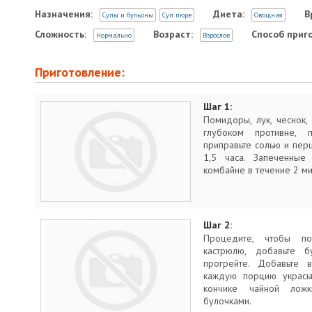
Назначения:
Диета:
В
Супы и бульоны
Суп пюре
Овощная
Сложность:
Возраст:
Способ приг
Нормально
Взрослое
Приготовление:
Шаг 1:
Помидоры, лук, чеснок
глубоком противне,
приправьте солью и пер
1,5 часа. Запеченные
комбайне в течение 2 ми
Шаг 2:
Процедите, чтобы п
кастрюлю, добавьте б
прогрейте. Добавьте 
каждую порцию укрась
кончике чайной лож
булочками.