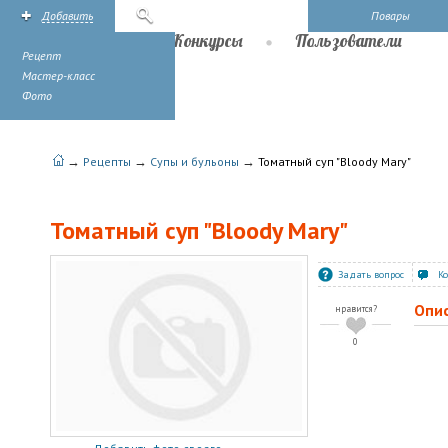
Добавить
Поиск
Повары
Рецепты
Конкурсы
Пользователи
Рецепт
Мастер-класс
Фото
→
→
→
Рецепты
Супы и бульоны
Томатный cуп "Bloody Mary"
Томатный cуп "Bloody Mary"
Задать вопрос
К
Опи
нравится?
0