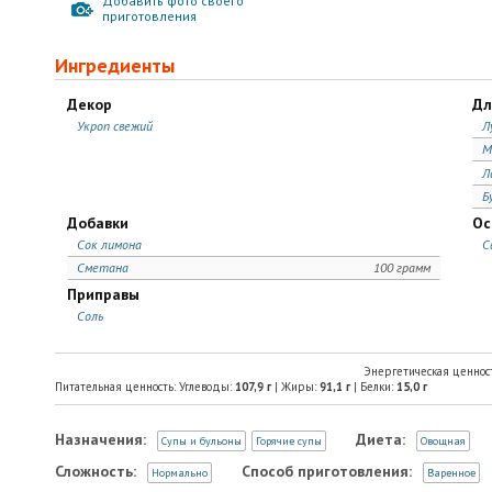
Добавить фото своего
приготовления
Ингредиенты
Декор
Дл
Укроп свежий
Л
М
Л
Б
Добавки
Ос
Сок лимона
С
Сметана
100 грамм
Приправы
Соль
Энергетическая ценнос
Питательная ценность: Углеводы:
107,9
г
| Жиры:
91,1
г
| Белки:
15,0
г
Назначения:
Диета:
Супы и бульоны
Горячие супы
Овощная
Сложность:
Способ приготовления:
Нормально
Варенное