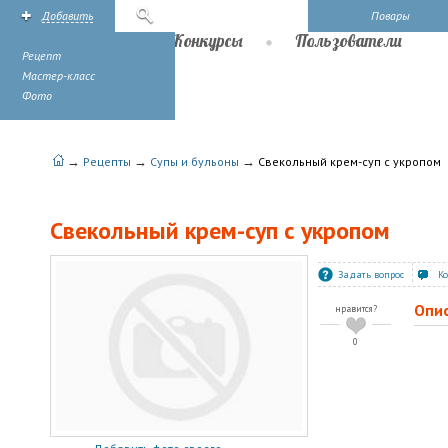
Добавить
Поиск
Повары
Рецепты
Конкурсы
Пользователи
Рецепт
Мастер-класс
Фото
→
→
→
Рецепты
Супы и бульоны
Свекольный крем-суп с укропом
Свекольный крем-суп с укропом
Задать вопрос
К
Опи
нравится?
0