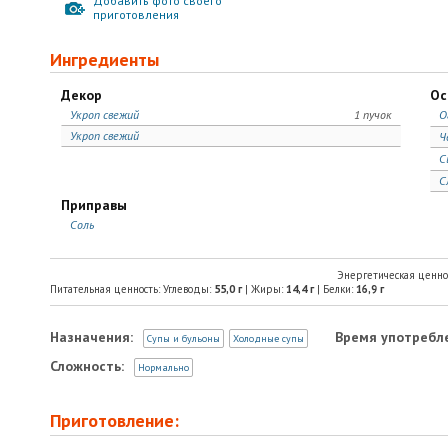
Добавить фото своего
приготовления
Ингредиенты
Декор
Ос
Укроп свежий
1 пучок
О
Укроп свежий
Ч
С
С
Приправы
Соль
Энергетическая ценно
Питательная ценность: Углеводы:
55,0
г
| Жиры:
14,4
г
| Белки:
16,9
г
Назначения:
Время употребл
Супы и бульоны
Холодные супы
Сложность:
Нормально
Приготовление: