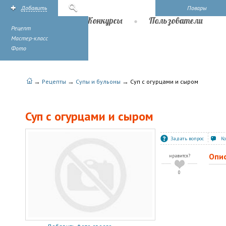
Добавить
Поиск
Повары
Рецепты
Конкурсы
Пользователи
Рецепт
Мастер-класс
Фото
→
→
→
Рецепты
Супы и бульоны
Суп с огурцами и сыром
Суп с огурцами и сыром
Задать вопрос
К
Опи
нравится?
0