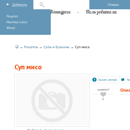
Добавить
Поиск
Повары
Рецепты
Конкурсы
Пользователи
Рецепт
Мастер-класс
Фото
→
→
→
Рецепты
Супы и бульоны
Суп мисо
Суп мисо
Задать вопрос
К
Опи
нравится?
0