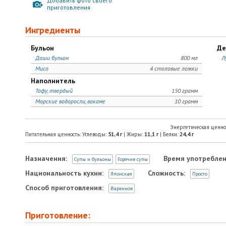
Добавить фото своего
приготовления
Ингредиенты
Бульон
Де
Даши бульон
800 мл
Л
Мисо
4 столовые ложки
Наполнитель
Тофу, твердый
150 грамм
Морские водоросли, вакаме
10 грамм
Энергетическая ценно
Питательная ценность: Углеводы:
51,4
г
| Жиры:
11,1
г
| Белки:
24,4
г
Назначения:
Время употреблен
Супы и бульоны
Горячие супы
Национальность кухни:
Сложность:
Японская
Просто
Способ приготовления:
Варенное
Приготовление: