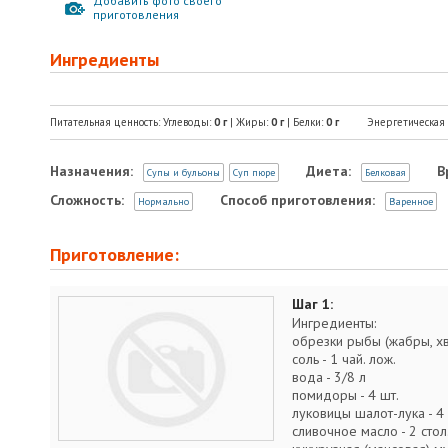
Добавить фото своего
приготовления
Ингредиенты
Питательная ценность: Углеводы:
0
г
| Жиры:
0
г
| Белки:
0
г
Энергетическая
Назначения:
Диета:
В
Супы и бульоны
Суп пюре
Белковая
Сложность:
Способ приготовления:
Нормально
Варенное
Приготовление:
Шаг 1:
Ингредиенты:
обрезки рыбы (жабры, хво
соль - 1 чай. лож.
вода - 3/8 л
помидоры - 4 шт.
луковицы шалот-лука - 4 
сливочное масло - 2 стол