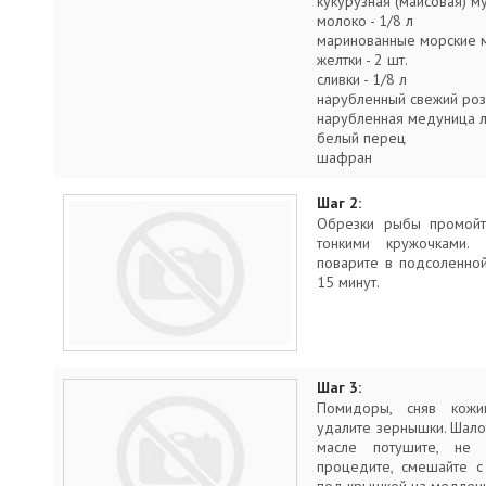
кукурузная (маисовая) мук
молоко - 1/8 л
маринованные морские м
желтки - 2 шт.
сливки - 1/8 л
нарубленный свежий розм
нарубленная медуница ле
белый перец
шафран
Шаг 2:
Обрезки рыбы промойте
тонкими кружочками
поварите в подсоленно
15 минут.
Шаг 3:
Помидоры, сняв кожиц
удалите зернышки. Шало
масле потушите, не 
процедите, смешайте с