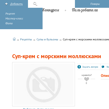
Добавить
Поиск
Повары
Рецепты
Конкурсы
Пользователи
Рецепт
Мастер-класс
Фото
→
→
→
Рецепты
Супы и бульоны
Суп-крем с морскими моллюскам
Суп-крем с морскими моллюсками
Задать вопрос
К
Опи
нравится?
0