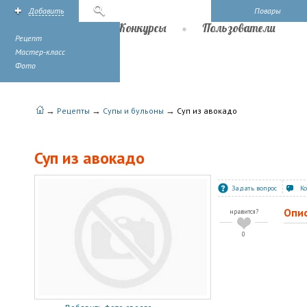
Добавить
Поиск
Повары
Рецепты
Конкурсы
Пользователи
Рецепт
Мастер-класс
Фото
→
→
→
Рецепты
Супы и бульоны
Суп из авокадо
Суп из авокадо
Задать вопрос
К
Опи
нравится?
0