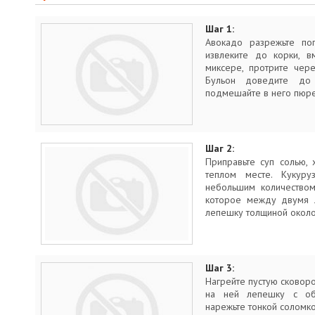
Шаг 1:
Авокадо разрежьте поп
извлеките до корки, в
миксере, протрите чер
Бульон доведите до
подмешайте в него пюре
Шаг 2:
Приправьте суп солью,
теплом месте. Кукур
небольшим количеством
которое между двумя л
лепешку толщиной около
Шаг 3:
Нагрейте пустую сковор
на ней лепешку с обе
нарежьте тонкой соломко