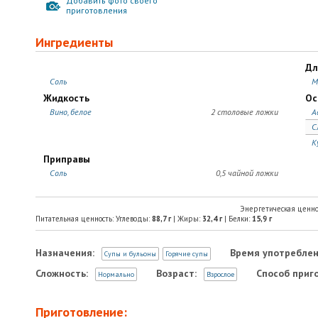
Добавить фото своего
приготовления
Ингредиенты
Дл
Соль
М
Жидкость
Ос
Вино, белое
2 столовые ложки
А
С
К
Приправы
Соль
0,5 чайной ложки
Энергетическая ценно
Питательная ценность: Углеводы:
88,7
г
| Жиры:
32,4
г
| Белки:
15,9
г
Назначения:
Время употреблен
Супы и бульоны
Горячие супы
Сложность:
Возраст:
Способ приг
Нормально
Взрослое
Приготовление: