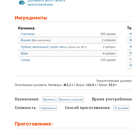
Добавить фото своего
приготовления
Ингредиенты
Начинка:
Те
Сметана
500 грамм
М
Вишня
1 стакан
Я
(без косточки)
М
Пудинг, ванильный, сухая смесь
2 штуки
(пачки по 40 г)
К
Яйцо
4 штуки
С
Сахар
150 грамм
Р
Энергетическая ценност
Питательная ценность: Углеводы:
463,2
г
| Жиры:
116,8
г
| Белки:
55,9
г
Назначения:
Время употреблени
Выпечка
Выпечка сладкая
Сложность:
Способ приготовления:
Нормально
В духовке
Приготовление: