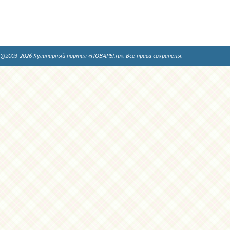
©2003-2026 Кулинарный портал «ПОВАРЫ.ru». Все права сохранены.