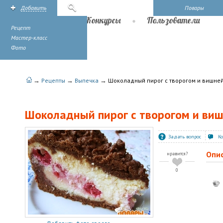
Добавить
Поиск
Повары
Рецепты
Конкурсы
Пользователи
Рецепт
Мастер-класс
Фото
→
→
→
Рецепты
Выпечка
Шоколадный пирог с творогом и вишне
Шоколадный пирог с творогом и ви
Задать вопрос
К
Опи
нравится?
0