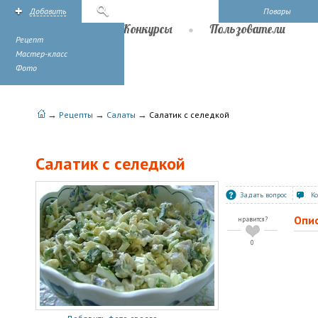
Добавить
Поиск
Повары
Рецепты
Конкурсы
Пользователи
Рецепт
Мастер-класс
Фото
→
→
→
Рецепты
Салаты
Салатик с селедкой
Салатик с селедкой
Задать вопрос
К
Опи
нравится?
0