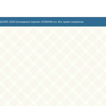
©2003-2026 Кулинарный портал «ПОВАРЫ.ru». Все права сохранены.