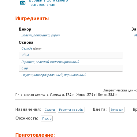
Добавить фото своего
приготовления
Ингредиенты
Декор
За
Зелень, петрушка, укроп
М
Основа
Сельдь
(филе)
Яйцо
Горошек, зеленый, консервированный
Сыр
Огурец консервированный, маринованный
Энергетическая ценно
Питательная ценность: Углеводы:
37,2
г
| Жиры:
37,9
г
| Белки:
35,8
г
Назначения:
Диета:
В
Салаты
Рецепты из рыбы
Белковая
Сложность:
Просто
Приготовление: