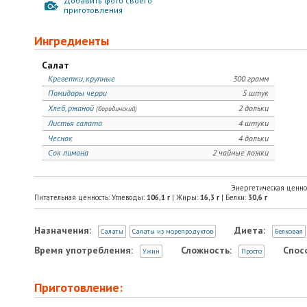
Добавить фото своего
приготовления
Ингредиенты
Салат
Креветки, крупные
300 грамм
Помидоры черри
5 штук
Хлеб, ржаной
2 дольки
(бородинский)
Листья салата
4 штуки
Чеснок
4 дольки
Сок лимона
2 чайные ложки
Энергетическая ценно
Питательная ценность: Углеводы:
106,1
г
| Жиры:
16,3
г
| Белки:
30,6
г
Назначения:
Диета:
Салаты
Салаты из морепродуктов
Белковая
Время употребления:
Сложность:
Спос
Ужин
Просто
Приготовление: