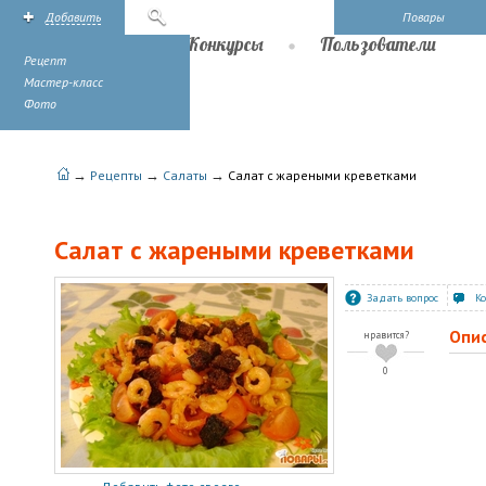
Добавить
Поиск
Повары
Рецепты
Конкурсы
Пользователи
Рецепт
Мастер-класс
Фото
→
→
→
Рецепты
Салаты
Салат с жареными креветками
Салат с жареными креветками
Задать вопрос
К
Опи
нравится?
0