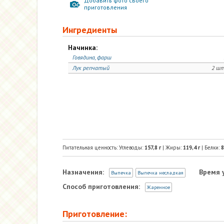
Добавить фото своего
приготовления
Ингредиенты
Начинка:
Говядина, фарш
Лук репчатый
2 шт
Питательная ценность: Углеводы:
157,8
г
| Жиры:
119,4
г
| Белки:
8
Назначения:
Время 
Выпечка
Выпечка несладкая
Способ приготовления:
Жаренное
Приготовление: