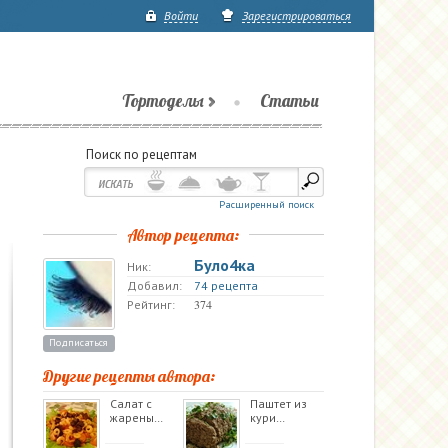
Войти
Зарегистрироваться
Тортоделы
Статьи
Поиск по рецептам
Расширенный поиск
Автор рецепта:
Було4ка
Ник:
Добавил:
74 рецепта
374
Рейтинг:
Подписаться
Другие рецепты автора:
Салат с
Паштет из
жарены…
кури…