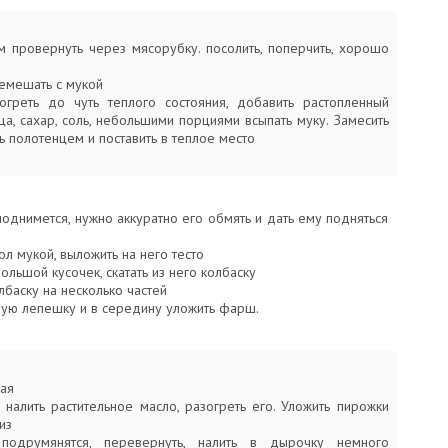
м провернуть через мясорубку. посолить, поперчить, хорошо
мешать с мукой
греть до чуть теплого состояния, добавить растопленный
ца, сахар, соль, небольшими порциями всыпать муку. Замесить
ть полотенцем и поставить в теплое место
поднимется, нужно аккуратно его обмять и дать ему подняться
ол мукой, выложить на него тесто
ольшой кусочек, скатать из него колбаску
лбаску на несколько частей
глую лепешку и в середину уложить фарш.
ая
 налить растительное масло, разогреть его. Уложить пирожки
из
подрумянятся, перевернуть, налить в дырочку немного