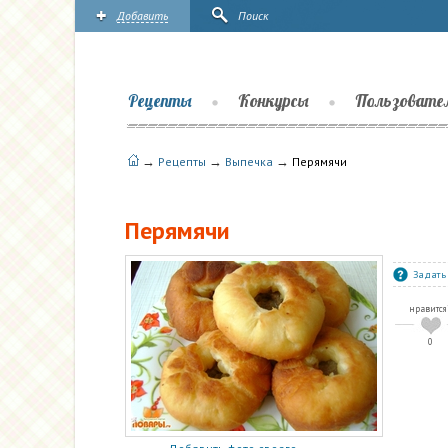
Добавить
Поиск
Рецепты
Конкурсы
Пользовате
→
→
→
Рецепты
Выпечка
Перямячи
Перямячи
Задать
нравится
0