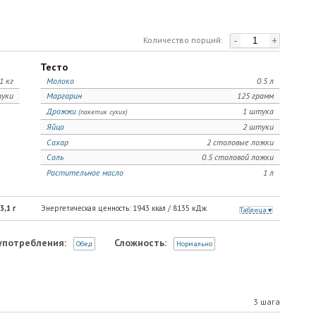
-
+
Количество порций:
Тесто
1 кг
Молоко
0.5 л
уки
Маргарин
125 грамм
Дрожжи
1 штука
(пакетик сухих)
Яйцо
2 штуки
Сахар
2 столовые ложки
Соль
0.5 столовой ложки
Растительное масло
1 л
3,1
г
Энергетическая ценность:
1943
ккал /
8135
кДж
Таблица
употребления:
Сложность:
Обед
Нормально
3 шага