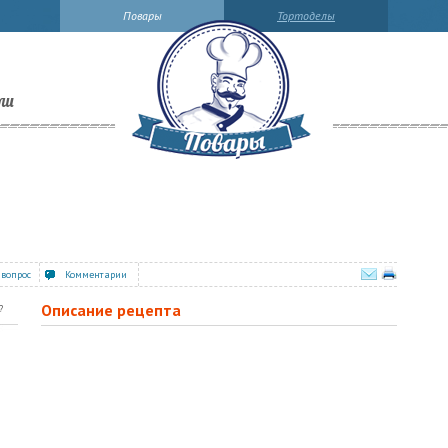
Повары
Тортоделы
ли
 вопрос
Комментарии
Описание рецепта
?