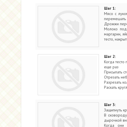
Шаг 1:
Мясо с луко
перемешать
Дрожжи пере
Молоко подо
маргарин, яй
тесто, накры
Шаг 2:
Когда тесто 
еще раз
Присыпать ст
Отрезать неб
Разрезать ко
Раскать кру
Шаг 3:
Защипнуть кр
В сковороду
дырочкой вн
Когда они 