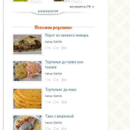
0
1
0
1
все рецепты (74)
развернуть
Похожие рецепты:
Пирог из свежего инжира
tania
Автор:
0
0
0
Тортилья дэ гуево кон
томате
tania
Автор:
0
0
0
Тортильяс дэ маис
tania
Автор:
0
0
0
Тако с вешенкой
tania
Автор:
0
0
1