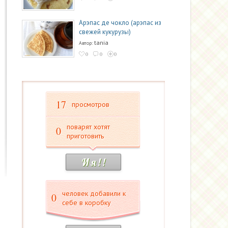
Арэпас де чокло (арэпас из
свежей кукурузы)
tania
Автор:
0
0
0
17
просмотров
поварят хотят
0
приготовить
И я ! !
человек добавили к
0
себе в коробку