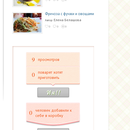
Фунчоза с фучжи и овощами
Елена Белашова
Автор:
0
0
0
9
просмотров
поварят хотят
0
приготовить
И я ! !
человек добавили к
0
себе в коробку