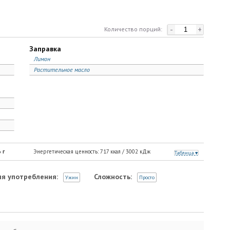
-
+
Количество порций:
Заправка
Лимон
Растительное масло
6
г
Энергетическая ценность:
717
ккал /
3002
кДж
Таблица
я употребления:
Сложность:
Ужин
Просто