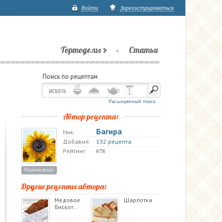
Войти
Зарегистрироваться
Тортоделы
Статьи
Поиск по рецептам
Расширенный поиск
Автор рецепта:
Багира
Ник:
Добавил:
132 рецепта
678
Рейтинг:
Подписаться
Другие рецепты автора:
Медовое
Шарлотка
бискот…