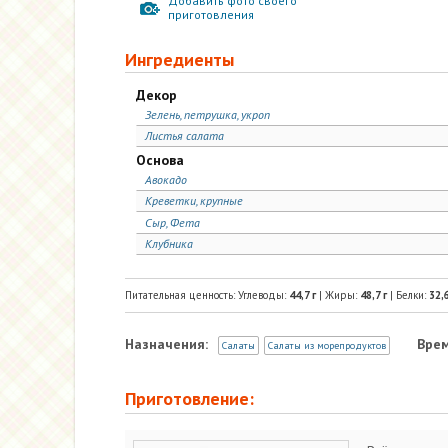
Добавить фото своего
приготовления
Ингредиенты
Декор
Зелень, петрушка, укроп
Листья салата
Основа
Авокадо
Креветки, крупные
Сыр, Фета
Клубника
Питательная ценность: Углеводы:
44,7
г
| Жиры:
48,7
г
| Белки:
32,
Назначения:
Врем
Салаты
Салаты из морепродуктов
Приготовление: