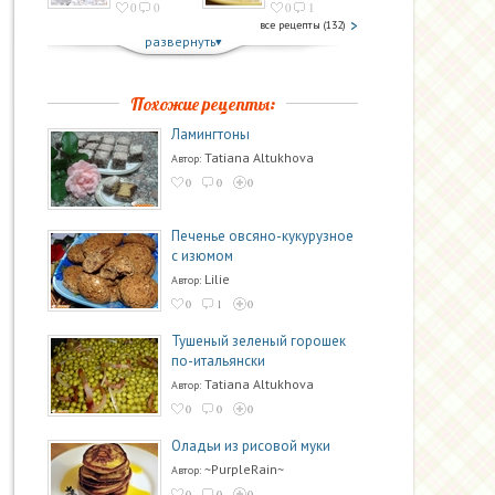
0
0
0
1
все рецепты (132)
развернуть
Похожие рецепты:
Ламингтоны
Tatiana Altukhova
Автор:
0
0
0
Печенье овсяно-кукурузное
с изюмом
Lilie
Автор:
0
1
0
Тушеный зеленый горошек
по-итальянски
Tatiana Altukhova
Автор:
0
0
0
Оладьи из рисовой муки
~PurpleRain~
Автор:
0
0
0