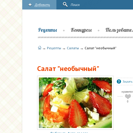
Добавить
Поиск
Рецепты
Конкурсы
Пользовате
→
→
→
Рецепты
Салаты
Салат "необычный"
Салат "необычный"
Задать
нравится
0