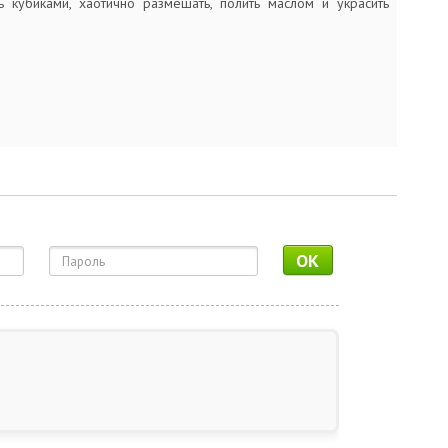
ь кубиками, хаотично размешать, полить маслом и украсить
OK
д