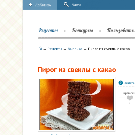
Добавить
Поиск
Рецепты
Конкурсы
Пользовате
→
→
→
Рецепты
Выпечка
Пирог из свеклы с какао
Пирог из свеклы с какао
Задать
нравится
0