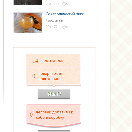
0
0
0
Сок тропический микс
tania
Автор:
0
0
0
14
просмотров
поварят хотят
0
приготовить
И я ! !
человек добавили к
0
себе в коробку