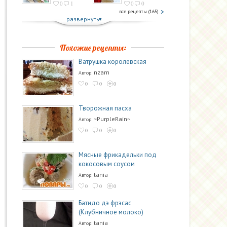
0
1
0
0
все рецепты (165)
развернуть
Похожие рецепты:
Ватрушка королевская
nzam
Автор:
0
0
0
Творожная пасха
~PurpleRain~
Автор:
0
0
0
Мясные фрикадельки под
кокосовым соусом
tania
Автор:
0
0
0
Батидо дэ фрэсас
(Клубничное молоко)
tania
Автор: