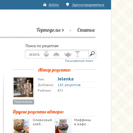
Войти
Зарегистрироваться
Тортоделы
Статьи
Поиск по рецептам
Расширенный поиск
Автор рецепта:
Jelenka
Ник:
Добавил:
165 рецептов
873
Рейтинг:
Подписаться
Другие рецепты автора:
Оливковый
Маффины
хлеб…
в вафе…