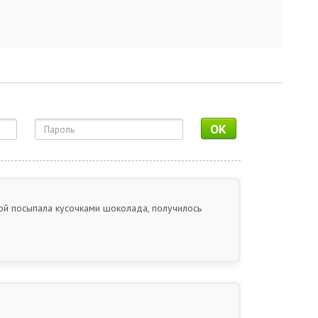
OK
ой посыпала кусочками шоколада, получилось