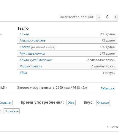
-
+
Количество порций:
Тесто
Сахар
200 грамм
ь
Масло, сливочное
75 грамм
Свекла
100 грамм
(на мелкой терке)
Мука пшеничная
175 грамм
Какао, сухой порошок
2 столовые ложки
Разрыхлитель
2 чайные ложки
Яйцо
4 штуки
4,3
г
Энергетическая ценность:
2290
ккал /
9588
кДж
Таблица
Время употребления:
Вкус:
Овощная
Обед
Сладкое
:
В духовке
3 шага