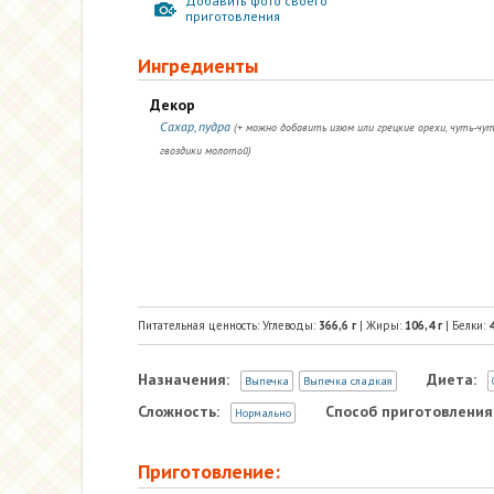
Добавить фото своего
приготовления
Ингредиенты
Декор
Сахар, пудра
(+ можно добавить изюм или грецкие орехи, чуть-чут
гвоздики молотой)
Питательная ценность: Углеводы:
366,6
г
| Жиры:
106,4
г
| Белки:
4
Назначения:
Диета:
Выпечка
Выпечка сладкая
Сложность:
Способ приготовления
Нормально
Приготовление: