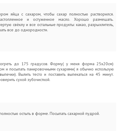
ером яйца с сахаром, чтобы сахар полностью растворился.
астопленное и остуженное масло. Хорошо размешать.
ертую свёклу и все остальные продукты: какао, разрыхлитель,
шать все до однородности.
зогреть до 175 градусов. Форму( у меня форма 25x20см)
лом и посыпать панировочными сухарями( я обычно использую
выпечки). Вылить тесто и поставить выпекаться на 45 минут.
роверить сухой зубочисткой.
полностью остыть в форме. Посыпать сахарной пудрой.