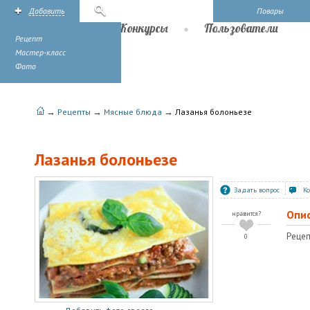
Добавить
Поиск
Повары
Рецепты
Конкурсы
Пользователи
Рецепт
Мастер-класс
Фото
→
→
→
Рецепты
Мясные блюда
Лазанья болоньезе
Лазанья болоньезе
Задать вопрос
К
Опи
нравится?
Рецеп
0