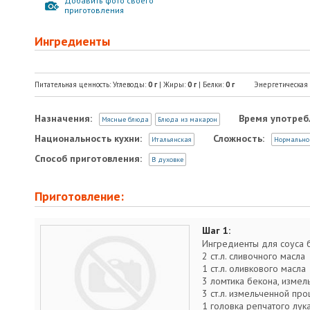
Добавить фото своего
приготовления
Ингредиенты
Питательная ценность: Углеводы:
0
г
| Жиры:
0
г
| Белки:
0
г
Энергетическая
Назначения:
Время употреб
Мясные блюда
Блюда из макарон
Национальность кухни:
Сложность:
Итальянская
Нормально
Способ приготовления:
В духовке
Приготовление:
Шаг 1:
Ингредиенты для соуса 
2 ст.л. сливочного масла
1 ст.л. оливкового масла
3 ломтика бекона, измел
3 ст.л. измельченной пр
1 головка репчатого лук