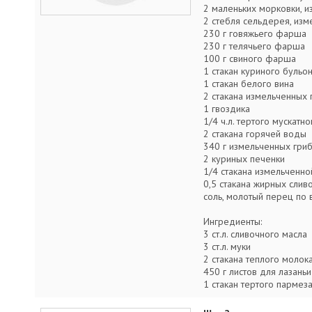
2 маленьких морковки, 
2 стебля сельдерея, из
230 г говяжьего фарша
230 г телячьего фарша
100 г свиного фарша
1 стакан куриного бульо
1 стакан белого вина
2 стакана измельченных
1 гвоздика
1/4 ч.л. тертого мускатн
2 стакана горячей воды
340 г измельченных гри
2 куриных печенки
1/4 стакана измельченно
0,5 стакана жирных слив
соль, молотый перец по 
Ингредиенты:
3 ст.л. сливочного масла
3 ст.л. муки
2 стакана теплого молок
450 г листов для лазаньи
1 стакан тертого пармез