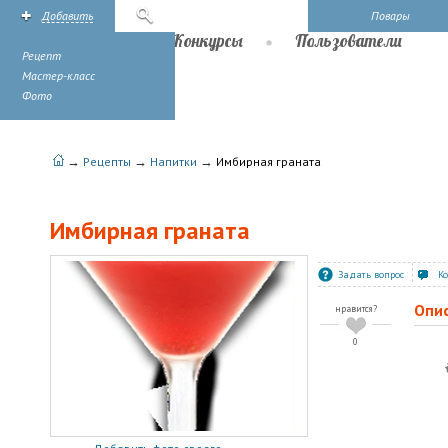
Добавить
Поиск
Повары
Рецепты
Конкурсы
Пользователи
Рецепт
Мастер-класс
Фото
→
→
→
Рецепты
Напитки
Имбирная граната
Имбирная граната
Задать вопрос
К
Опи
нравится?
0