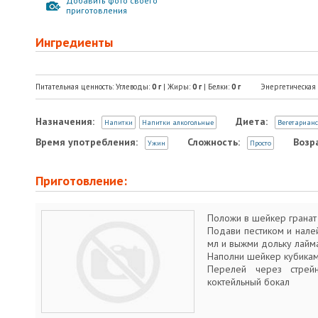
Добавить фото своего
приготовления
Ингредиенты
Питательная ценность: Углеводы:
0
г
| Жиры:
0
г
| Белки:
0
г
Энергетическая
Назначения:
Диета:
Напитки
Напитки алкогольные
Вегетариан
Время употребления:
Сложность:
Возр
Ужин
Просто
Приготовление:
Положи в шейкер гранат 
Подави пестиком и налей
мл и выжми дольку лайм
Наполни шейкер кубикам
Перелей через стрей
коктейльный бокал