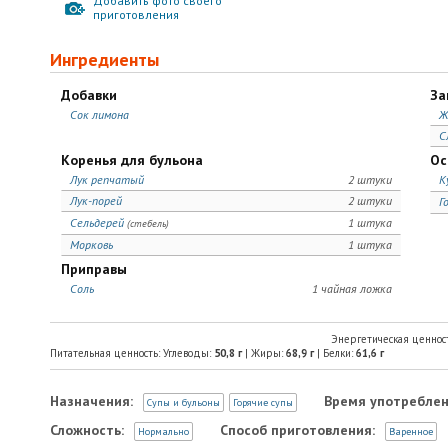
Добавить фото своего
приготовления
Ингредиенты
Добавки
За
Сок лимона
Ж
С
Коренья для бульона
Ос
Лук репчатый
2 штуки
К
Лук-порей
2 штуки
Г
Сельдерей
1 штука
(стебель)
Морковь
1 штука
Приправы
Соль
1 чайная ложка
Энергетическая ценнос
Питательная ценность: Углеводы:
50,8
г
| Жиры:
68,9
г
| Белки:
61,6
г
Назначения:
Время употреблен
Супы и бульоны
Горячие супы
Сложность:
Способ приготовления:
Нормально
Варенное