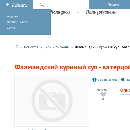
Добавить
Поиск
Повары
Рецепты
Конкурсы
Пользователи
Рецепт
Мастер-класс
Фото
→
→
→
Рецепты
Супы и бульоны
Фламандский куриный суп - ват
Фламандский куриный суп - ватерцо
Задать вопрос
К
Опи
нравится?
0