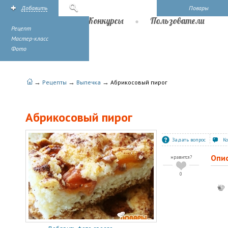
Добавить
Поиск
Повары
Рецепты
Конкурсы
Пользователи
Рецепт
Мастер-класс
Фото
→
→
→
Рецепты
Выпечка
Абрикосовый пирог
Абрикосовый пирог
Задать вопрос
К
Опи
нравится?
0