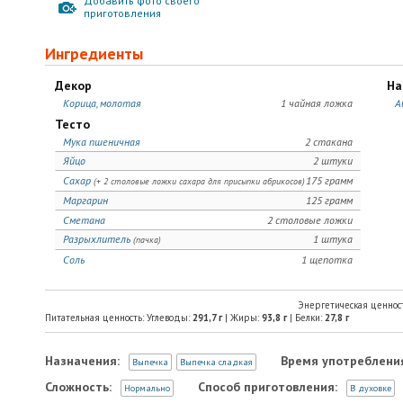
Добавить фото своего
приготовления
Ингредиенты
Декор
На
Корица, молотая
1 чайная ложка
А
Тесто
Мука пшеничная
2 стакана
Яйцо
2 штуки
Сахар
175 грамм
(+ 2 столовые ложки сахара для присыпки абрикосов)
Маргарин
125 грамм
Сметана
2 столовые ложки
Разрыхлитель
1 штука
(пачка)
Соль
1 щепотка
Энергетическая ценнос
Питательная ценность: Углеводы:
291,7
г
| Жиры:
93,8
г
| Белки:
27,8
г
Назначения:
Время употреблени
Выпечка
Выпечка сладкая
Сложность:
Способ приготовления:
Нормально
В духовке