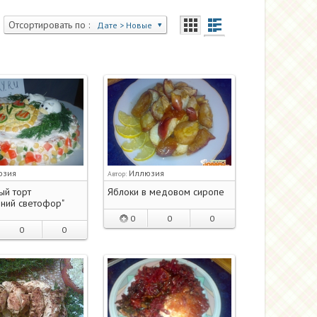
Отсортировать по :
Дате > Новые
юзия
Иллюзия
Автор:
ый торт
Яблоки в медовом сиропе
ний светофор"
0
0
0
0
0