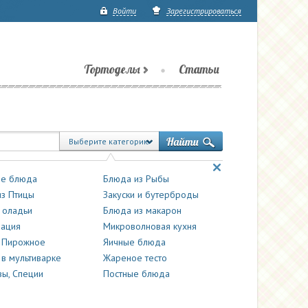
Войти
Зарегистрироваться
Тортоделы
Статьи
Выберите категорию
е блюда
Блюда из Рыбы
з Птицы
Закуски и бутерброды
 оладьи
Блюда из макарон
вация
Микроволновая кухня
и Пирожное
Яичные блюда
 в мультиварке
Жареное тесто
ы, Специи
Постные блюда