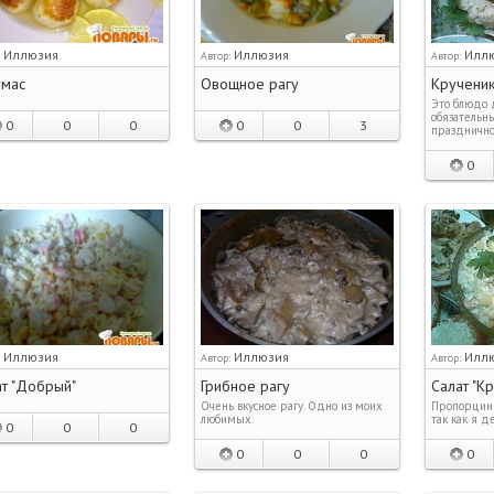
Иллюзия
Иллюзия
Илл
:
Автор:
Автор:
умас
Овощное рагу
Кручени
Это блюдо 
обязательн
0
0
0
0
0
3
празднично
0
Иллюзия
Иллюзия
Илл
:
Автор:
Автор:
т "Добрый"
Грибное рагу
Салат "К
Очень вкусное рагу. Одно из моих
Пропорции 
любимых.
так как я де
0
0
0
0
0
0
0