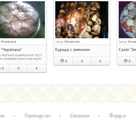
Иллюзия
Иллюзия
Илл
:
Автор:
Автор:
 "Черепаха"
Курица с лимоном
Салат "Зм
 вкусный шоколадный торт!
кто пробовал, были в восторге!
0
0
0
0
0
0
4
ли
Тортоделы
Статьи
Форум