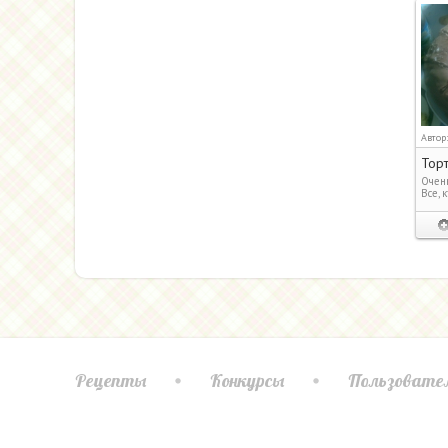
Автор
Торт
Очень
Все, 
Рецепты
Конкурсы
Пользовате