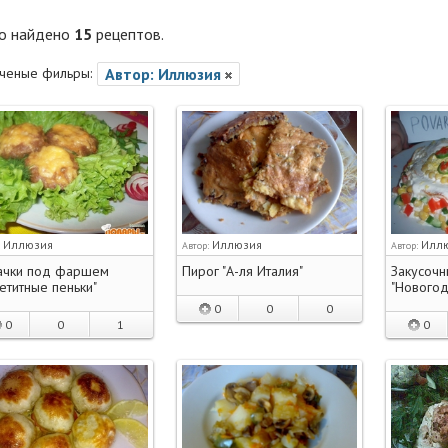
го найдено
15
рецептов.
ченые фильры:
Автор: Иллюзия
Иллюзия
Иллюзия
Илл
:
Автор:
Автор:
ачки под фаршем
Пирог "А-ля Италия"
Закусочн
етитные пеньки"
"Новогод
0
0
0
0
0
1
0