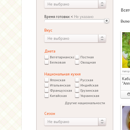
Не выбрано
Все
Время готовки:
<
Вклю
Вкус
Не выбрано
Диета
Вегетарианская
Постная
Белковая
Овощная
Автор
Национальная кухня
Каб
Японская
Русская
"Апп
Итальянская
Индийская
Французская
Грузинская
Китайская
Украинская
Другие национальности
Сезон
Не выбрано