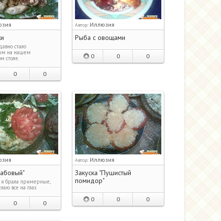
юзия
Иллюзия
Автор:
ки
Рыба с овощами
давно стало
ым на нашем
0
0
0
м столе.
0
0
юзия
Иллюзия
Автор:
рабовый"
Закуска "Пушистый
помидор"
я брала примерные,
лаю все на глаз.
0
0
0
0
0