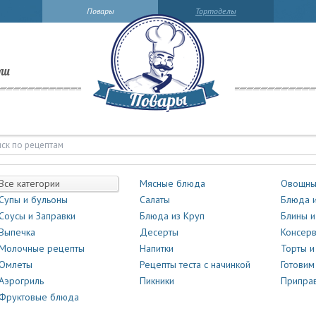
Повары
Тортоделы
ли
Все категории
Мясные блюда
Овощны
Супы и бульоны
Салаты
Блюда и
Соусы и Заправки
Блюда из Круп
Блины и
Выпечка
Десерты
Консер
Молочные рецепты
Напитки
Торты 
Омлеты
Рецепты теста с начинкой
Готовим
Аэрогриль
Пикники
Приправ
Фруктовые блюда