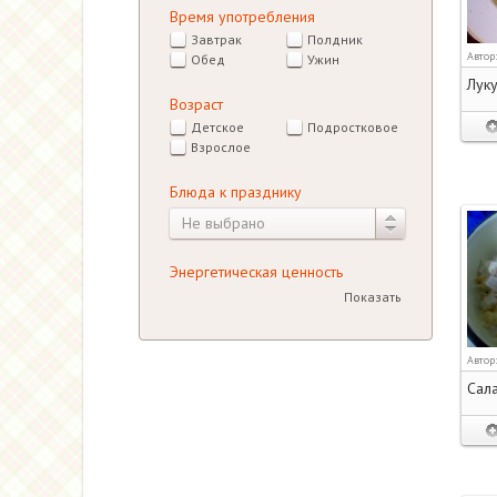
Время употребления
Завтрак
Полдник
Автор
Обед
Ужин
Лук
Возраст
Детское
Подростковое
Взрослое
Блюда к празднику
Не выбрано
Энергетическая ценность
Показать
Автор
Сала