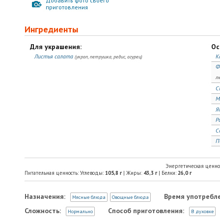
Добавить фото своего
приготовления
Ингредиенты
Для украшения:
Ос
Листья салата
К
(укроп, петрушка, редис, огурец)
Ф
л
С
М
Я
Р
С
П
Энергетическая ценно
Питательная ценность: Углеводы:
105,8
г
| Жиры:
43,3
г
| Белки:
26,0
г
Назначения:
Время употребле
Мясные блюда
Овощные блюда
Сложность:
Способ приготовления:
Нормально
В духовке