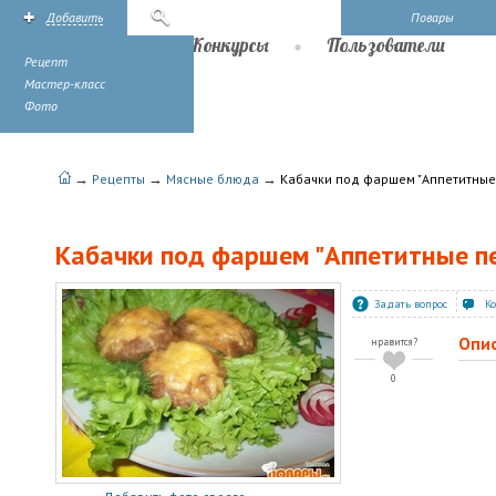
Добавить
Поиск
Повары
Рецепты
Конкурсы
Пользователи
Рецепт
Мастер-класс
Фото
→
→
→
Рецепты
Мясные блюда
Кабачки под фаршем "Аппетитные
Кабачки под фаршем "Аппетитные п
Задать вопрос
К
Опи
нравится?
0