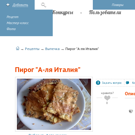
Добавить
Поиск
Повары
Рецепты
Конкурсы
Пользователи
Рецепт
Мастер-класс
Фото
→
→
→
Рецепты
Выпечка
Пирог "А-ля Италия"
Пирог "А-ля Италия"
Задать вопрос
К
Опи
нравится?
0