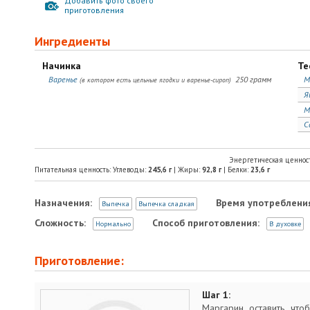
Добавить фото своего
приготовления
Ингредиенты
Начинка
Те
Варенье
250 грамм
М
(в котором есть цельные ягодки и варенье-сироп)
Я
М
С
Энергетическая ценнос
Питательная ценность: Углеводы:
245,6
г
| Жиры:
92,8
г
| Белки:
23,6
г
Назначения:
Время употреблени
Выпечка
Выпечка сладкая
Сложность:
Способ приготовления:
Нормально
В духовке
Приготовление:
Шаг 1:
Маргарин оставить, чт