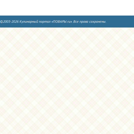
©2003-2026 Кулинарный портал «ПОВАРЫ.ru». Все права сохранены.