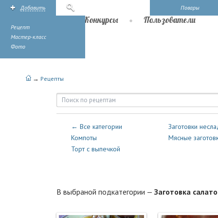
Добавить
Поиск
Повары
Рецепты
Конкурсы
Пользователи
Рецепт
Мастер-класс
Фото
→
Рецепты
Рецепты — Консервация — Заго
← Все категории
Заготовки несла
Компоты
Мясные заготов
Торт с выпечкой
В выбраной подкатегории —
Заготовка салато