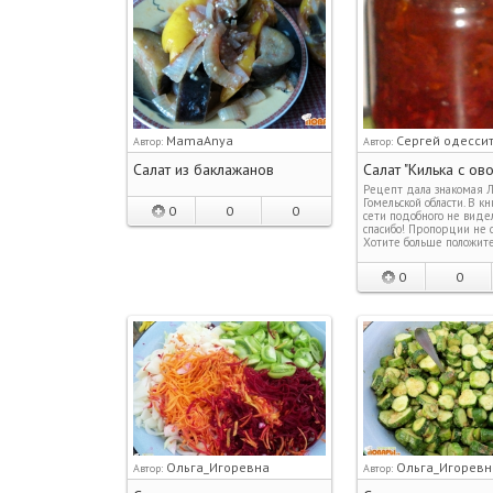
MamaAnya
Сергей одесси
Автор:
Автор:
Салат из баклажанов
Салат "Килька с ов
Рецепт дала знакомая Л
Гомельской области. В кн
0
0
0
сети подобного не видел
спасибо! Пропорции не с
Хотите больше положит
0
0
Ольга_Игоревна
Ольга_Игоревн
Автор:
Автор: