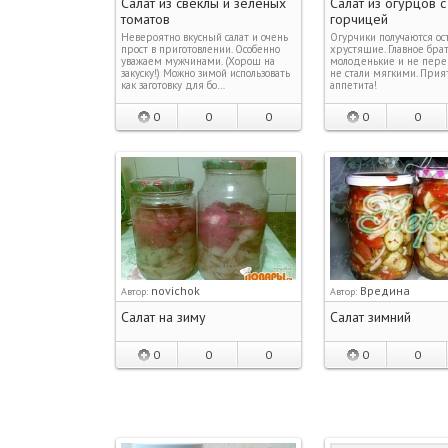
Салат из свеклы и зеленых
Салат из огурцов с
томатов
горчицей
Невероятно вкусный салат и очень
Огурчики получаются ос
прост в приготовлении. Особенно
хрустящие. Главное брат
уважаем мужчинами. (Хорош на
молоденькие и не перев
закуску!) Можно зимой использовать
не стали мягкими. Прия
как заготовку для бо…
аппетита!
0
0
0
0
0
novichok
Вредина
Автор:
Автор:
Салат на зиму
Салат зимний
0
0
0
0
0