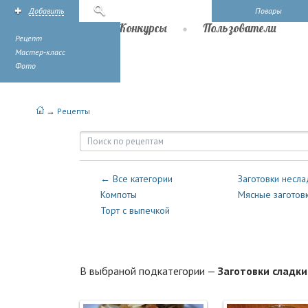
Добавить
Поиск
Повары
Рецепты
Конкурсы
Пользователи
Рецепт
Мастер-класс
Фото
→
Рецепты
Рецепты — Консервация — Заго
← Все категории
Заготовки несла
Компоты
Мясные заготов
Торт с выпечкой
В выбраной подкатегории —
Заготовки сладки