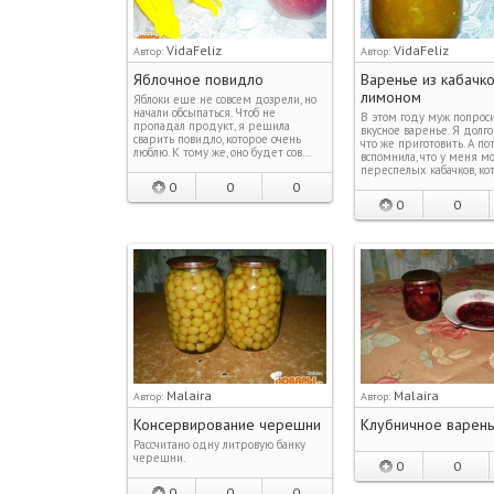
VidaFeliz
VidaFeliz
Автор:
Автор:
Яблочное повидло
Варенье из кабачко
лимоном
Яблоки еще не совсем дозрели, но
начали обсыпаться. Чтоб не
В этом году муж попроси
пропадал продукт, я решила
вкусное варенье. Я долго
сварить повидло, которое очень
что же приготовить. А по
люблю. К тому же, оно будет сов…
вспомнила, что у меня м
переспелых кабачков, к
0
0
0
0
0
Malaira
Malaira
Автор:
Автор:
Консервирование черешни
Клубничное варен
Рассчитано одну литровую банку
черешни.
0
0
0
0
0