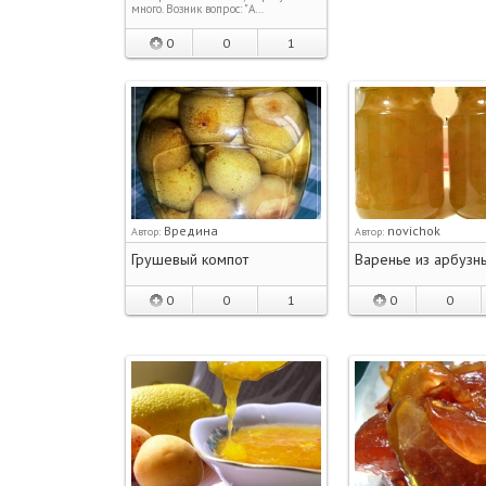
много. Возник вопрос: "А…
0
0
1
Вредина
novichok
Автор:
Автор:
Грушевый компот
Варенье из арбузн
0
0
1
0
0