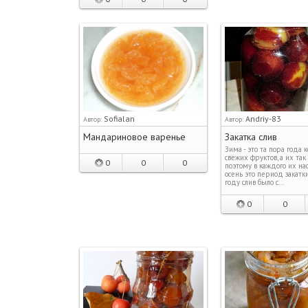
Sofialan
Andriy-83
Автор:
Автор:
Мандариновое варенье
Закатка слив
Зима - это та пора года 
свежих фруктов, а их так 
0
0
0
поэтому в каждого их нас
осень это период закатки
году слив было с…
0
0