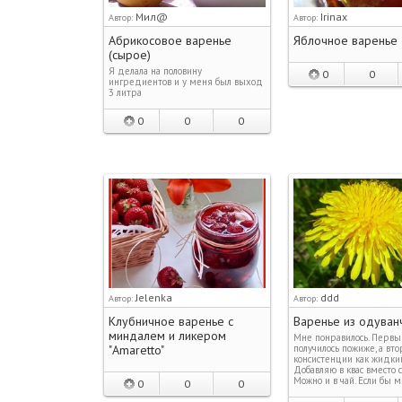
Мил@
Irinax
Автор:
Автор:
Абрикосовое варенье
Яблочное варенье
(сырое)
Я делала на половину
0
0
ингредиентов и у меня был выход
3 литра
0
0
0
Jelenka
ddd
Автор:
Автор:
Клубничное варенье с
Варенье из одуван
миндалем и ликером
Мне понравилось. Первы
"Amaretto"
получилось пожиже, а вто
консистенции как жидки
Добавляю в квас вместо с
Можно и в чай. Если бы 
0
0
0