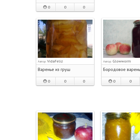
0
0
0
VidaFeliz
Glowworm
Автор:
Автор:
Варенье из груш
Бородовое варен
0
0
0
0
0