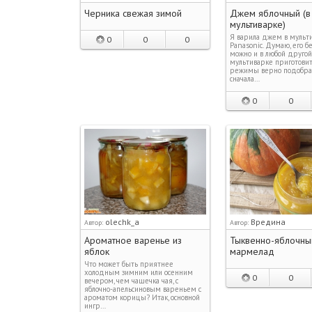
Черника свежая зимой
Джем яблочный (в
мультиварке)
Я варила джем в мульт
0
0
0
Panasonic. Думаю, его б
можно и в любой другой
мультиварке приготовить
режимы верно подобра
сначала…
0
0
olechk_a
Вредина
Автор:
Автор:
Ароматное варенье из
Тыквенно-яблочны
яблок
мармелад
Что может быть приятнее
холодным зимним или осенним
0
0
вечером, чем чашечка чая, с
яблочно-апельсиновым вареньем с
ароматом корицы? Итак, основной
ингр…