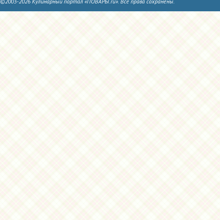
©2003-2026 Кулинарный портал «ПОВАРЫ.ru». Все права сохранены.