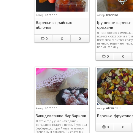
Lorchen
Jelenka
Автор:
Автор:
Варенье из райских
Грушевое варенье 
яблочек
орехами
я немного его изменила...
полчаса с сахаром я его н
0
0
0
поставила вариться сразу
немного воды- это перво
время варки у…
0
0
Lorchen
Alisa-108
Автор:
Автор:
Заиндевевшие барбариски
Варенье фруктово
В этом году у нас нежданно -
негаданно в саду в первый уродил
0
0
барбарис, который ещё называют
"северным лимоном", и сразу так