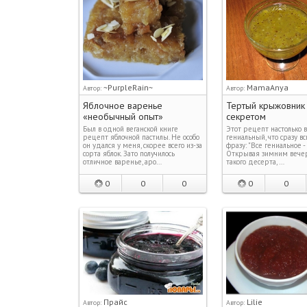
~PurpleRain~
MamaAnya
Автор:
Автор:
Яблочное варенье
Тертый крыжовник
«необычный опыт»
секретом
Был в одной веганской книге
Этот рецепт настолько 
рецепт яблочной пастилы. Не особо
гениальный, что сразу 
он удался у меня, скорее всего из-за
фразу: "Все гениальное - 
сорта яблок. Зато получилось
Открывая зимним вечер
отличное варенье, аро…
такого десерта, …
0
0
0
0
0
Прайс
Lilie
Автор:
Автор: