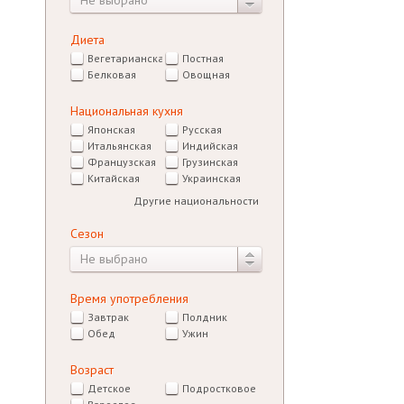
Не выбрано
Диета
Вегетарианская
Постная
Белковая
Овощная
Национальная кухня
Японская
Русская
Итальянская
Индийская
Французская
Грузинская
Китайская
Украинская
Другие национальности
Сезон
Не выбрано
Время употребления
Завтрак
Полдник
Обед
Ужин
Возраст
Детское
Подростковое