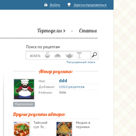
Войти
Зарегистрироваться
Тортоделы
Статьи
Поиск по рецептам
Расширенный поиск
Автор рецепта:
ddd
Ник:
Добавил:
1010 рецептов
5096
Рейтинг:
Подписаться
Другие рецепты автора:
Тайский
Мидии в
суп То…
терияки