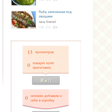
Рыба, запеченная под
овощами
DianaS
Автор:
0
1
0
13
просмотров
поварят хотят
0
приготовить
И я ! !
человек добавили к
0
себе в коробку