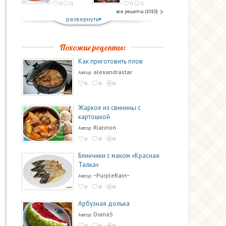
0
0
0
0
все рецепты (1010)
развернуть
Похожие рецепты:
Как приготовить плов
alexandrastar
Автор:
0
0
0
Жаркое из свинины с
картошкой
Riannon
Автор:
0
0
0
Блинчики с маком «Красная
Талка»
~PurpleRain~
Автор:
0
0
0
Арбузная долька
DianaS
Автор:
0
0
0