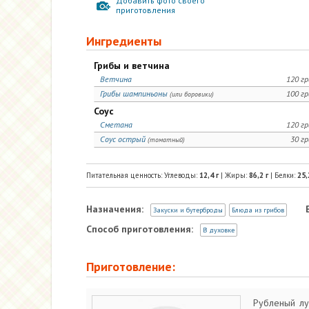
Добавить фото своего
приготовления
Ингредиенты
Грибы и ветчина
Ветчина
120 г
Грибы шампиньоны
100 г
(или боровики)
Соус
Сметана
120 г
Соус острый
30 г
(томатный)
Питательная ценность: Углеводы:
12,4
г
| Жиры:
86,2
г
| Белки:
25,
Назначения:
Закуски и бутерброды
Блюда из грибов
Способ приготовления:
В духовке
Приготовление:
Рубленый лу