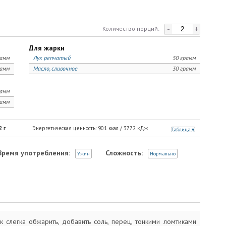
-
+
Количество порций:
Для жарки
рамм
Лук репчатый
50 грамм
рамм
Масло, сливочное
30 грамм
рамм
рамм
2
г
Энергетическая ценность:
901
ккал /
3772
кДж
Таблица
Время употребления:
Сложность:
Ужин
Нормально
к слегка обжарить, добавить соль, перец, тонкими ломтиками