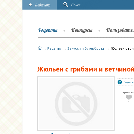
Добавить
Поиск
Рецепты
Конкурсы
Пользовате
→
→
→
Рецепты
Закуски и бутерброды
Жюльен с гри
Жюльен с грибами и ветчиной
Задать
нравится
0